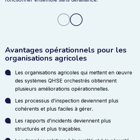
processus de qualité et de conformité sur plusieurs
sites.
Les résultats des inspections, les rapports
d'incidents et les actions correctives sont saisis dans
des flux de travail structurés et deviennent visibles
pour la direction en temps réel.
Cela permet aux
organisations d'améliorer la traçabilité des processus
Avantages opérationnels pour les
de production, d'identifier les problèmes récurrents
organisations agricoles
plus tôt et de garantir des procédures cohérentes sur
tous les sites. En
conséquence
,
les organisations
Les organisations agricoles qui mettent en œuvre
renforcent le contrôle de la qualité, améliorent la
des systèmes QHSE orchestrés obtiennent
conformité et réduisent la charge de travail
plusieurs améliorations opérationnelles
.
administratif.
Les processus d'inspection deviennent plus
cohérents et plus faciles à gérer
.
Les rapports d'incidents deviennent plus
structurés et plus traçables
.