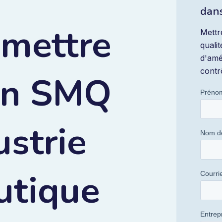
dans
mettre
Mettr
quali
d'amél
contr
un SMQ
ustrie
utique