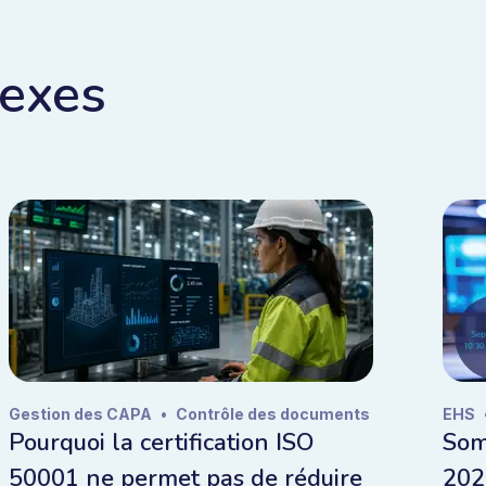
nexes
Gestion des CAPA
•
Contrôle des documents
EHS
Pourquoi la certification ISO
Som
50001 ne permet pas de réduire
202