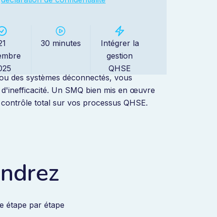
portant
21
30 minutes
Intégrer la
embre
gestion
abilité et le contrôle sont essentiels. Si vos
025
QHSE
l ou des systèmes déconnectés, vous
et d'inefficacité. Un SMQ bien mis en œuvre
n contrôle total sur vos processus QHSE.
endrez
 étape par étape