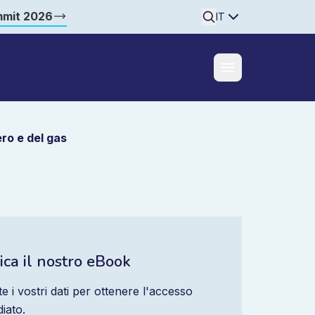
mmit 2026
Searchine
IT
ero e del gas
ica il nostro eBook
te i vostri dati per ottenere l'accesso
iato.