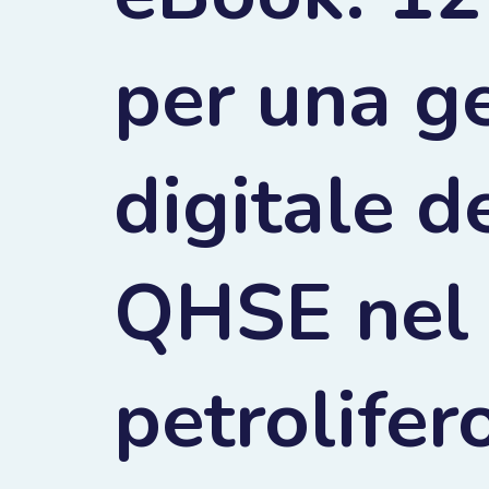
per una g
digitale d
QHSE nel 
petrolifer