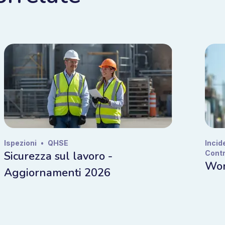
Ispezioni
•
QHSE
Incid
Sicurezza sul lavoro -
Contr
Wor
Aggiornamenti 2026