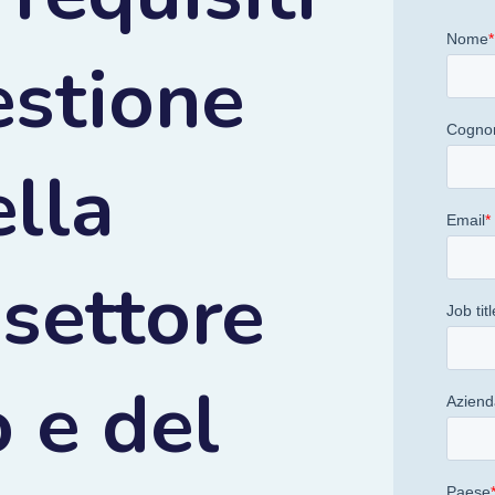
estione
ella
settore
o e del