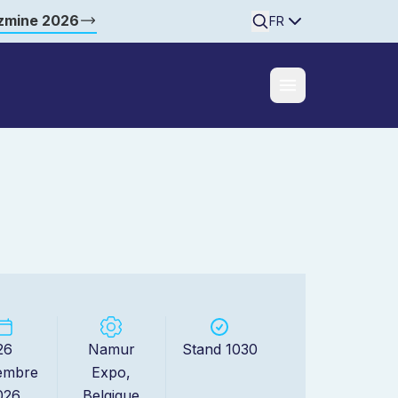
zzmine 2026
Searchine
FR
26
Namur
Stand 1030
embre
Expo,
026
Belgique