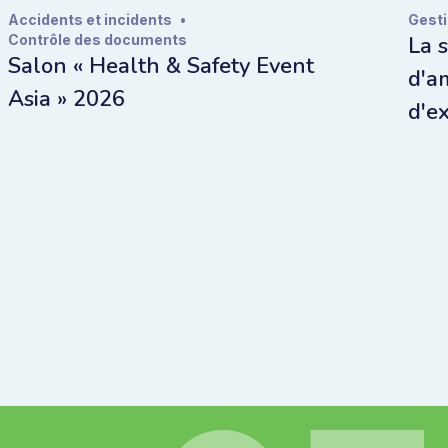
Accidents et incidents
•
Gest
Contrôle des documents
La 
Salon « Health & Safety Event
d'am
Asia » 2026
d'e