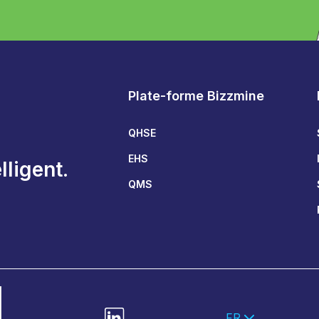
Plate-forme Bizzmine
QHSE
EHS
lligent.
QMS
FR