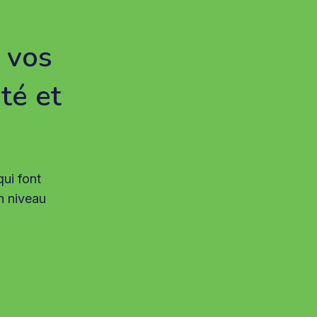
 vos
té et
ui font
un niveau