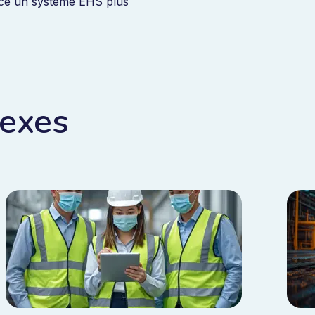
ace un système EHS plus
nexes