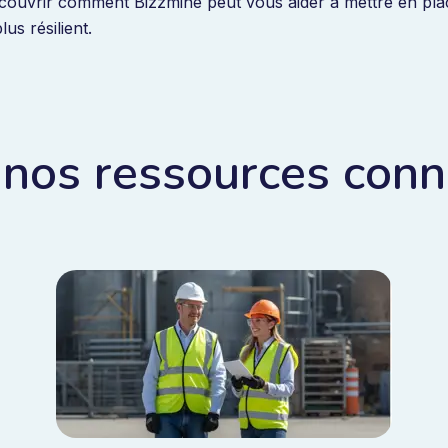
écouvrir comment Bizzmine peut vous aider à mettre en pl
us résilient.
 nos ressources con