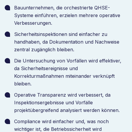
Unternehmen, wiederkehrende Sicherheitsprobleme
Bauunternehmen, die orchestrierte QHSE-
über Projekte hinweg zu erkennen und
Systeme einführen, erzielen mehrere operative
Vorbeugungsmaßnahmen schneller umzusetzen.
Verbesserungen.
Dadurch verbessern Bauunternehmen die
Sicherheitsinspektionen sind einfacher zu
Sicherheitsberichterstattung, stärken die
handhaben, da Dokumentation und Nachweise
regulatorische Compliance und gewinnen klarere
zentral zugänglich bleiben.
Transparenz über alle Baustellen.
Die Untersuchung von Vorfällen wird effektiver,
da Sicherheitsereignisse und
Korrekturmaßnahmen miteinander verknüpft
bleiben.
Operative Transparenz wird verbessert, da
Inspektionsergebnisse und Vorfälle
projektübergreifend analysiert werden können.
Compliance wird einfacher und, was noch
wichtiger ist, die Betriebssicherheit wird