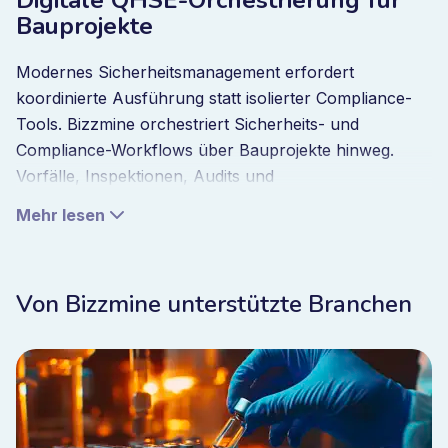
Digitale QHSE-Orchestrierung für
Bauprojekte
Modernes Sicherheitsmanagement erfordert
koordinierte Ausführung statt isolierter Compliance-
Tools. Bizzmine orchestriert Sicherheits- und
Compliance-Workflows über Bauprojekte hinweg.
Vorfälle, Inspektionen, Audits und
Korrekturmaßnahmen werden in einem System
Mehr lesen
abgewickelt, das Echtzeiteinblicke in operative Risiken
bietet.
Wenn Vorfälle auftreten, werden automatisch
Von Bizzmine unterstützte Branchen
Korrektur-Workflows ausgelöst. Wenn sich Risiken
ändern, werden Inspektionsprogramme angepasst.
Wenn sich Compliance-Anforderungen ändern,
bleiben Verfahren projektübergreifend abgestimmt.
Compliance wird in die tägliche Arbeit integriert und ist