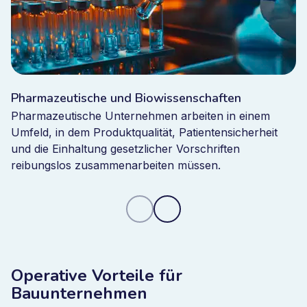
nicht mehr nur ein administrativer Prozess vor
Inspektionen.
Beispiel: Standortübergreifendes
Sicherheits- und Compliance-
Pharmazeutische und Biowissenschaften
Management
Pharmazeutische Unternehmen arbeiten in einem
Umfeld, in dem Produktqualität, Patientensicherheit
und die Einhaltung gesetzlicher Vorschriften
Bauunternehmen, die Bizzmine implementieren,
reibungslos zusammenarbeiten müssen.
nutzen die Plattform häufig, um das
Sicherheitsmanagement über mehrere Projekte und
Auftragnehmer hinweg zu koordinieren.
Inspektionsergebnisse, Vorfallmeldungen und
Korrekturmaßnahmen werden digital erfasst und sind
für Projektmanager und Sicherheitsteams in Echtzeit
Operative Vorteile für
transparent.
Bauunternehmen
Diese zentrale Überwachung ermöglicht es