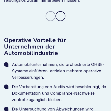
reibungslos zusammenarbeiten müssen.
Automobilunternehmen, die Bizzmine implementieren,
nutzen die Plattform, um Qualitäts- und Compliance-
Prozesse über Produktionsstandorte und
Zulieferernetzwerke hinweg zu zentralisieren.
Auditbefunde, Abweichungen und
Korrekturmaßnahmen werden in einem System
Operative Vorteile für
verwaltet, sodass Qualitätsteams vollständige
Unternehmen der
Rückverfolgbarkeit über alle Betriebsabläufe hinweg
Automobilindustrie
sicherstellen können. Dieser zentralisierte Ansatz
ermöglicht es Unternehmen, Auditbereitschaft zu
Automobilunternehmen, die orchestrierte QHSE-
verbessern, das Qualitätsmanagement bei Zulieferern
Systeme einführen, erzielen mehrere operative
zu stärken und einheitliche Standards in allen
Verbesserungen.
Produktionsumgebungen aufrechtzuerhalten.
Die Vorbereitung von Audits wird beschleunigt, da
Dokumentation und Compliance-Nachweise
zentral zugänglich bleiben.
Die Untersuchung von Abweichungen wird