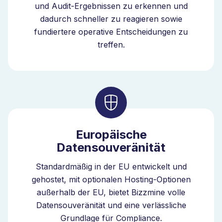
und Audit-Ergebnissen zu erkennen und
Mittelständische Unternehmen ersetzen
dadurch schneller zu reagieren sowie
Tabellenkalkulationen und unzusammenhängende
fundiertere operative Entscheidungen zu
Tools durch ein strukturiertes
treffen.
Auditmanagementsystem. Grossunternehmen
standardisieren die Auditdurchführung an allen
Standorten, gleichen globale Normen an und
integrieren sie in ERP- und Analyseplattformen. Sie
definieren die Governance einmal und skalieren die
Ausführung ohne Kontrollverlust.
Europäische
Datensouveränität
Sicherheit und Datenkontrolle in
Standardmäßig in der EU entwickelt und
der Auditmanagement-Software
gehostet, mit optionalen Hosting-Optionen
außerhalb der EU, bietet Bizzmine volle
Auditdaten umfassen sensible operative Informationen
Datensouveränität und eine verlässliche
und Compliance-Daten. Bizzmine ist im EU-Besitz,
Grundlage für Compliance.