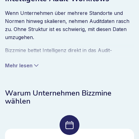
Wenn Unternehmen über mehrere Standorte und
Normen hinweg skalieren, nehmen Auditdaten rasch
zu. Ohne Struktur ist es schwierig, mit diesen Daten
umzugehen.
Bizzmine bettet Intelligenz direkt in das Audit-
Workflow-Management ein. Sie identifizieren
Mehr lesen
wiederkehrende Feststellungen an allen Standorten,
erkennen ähnliche Kontrollschwächen und
priorisieren Risiken auf Basis ihrer Auswirkungen.
Verzögerungen bei Korrekturmassnahmen lösen eine
Warum Unternehmen Bizzmine
Eskalation aus, bevor die Probleme systemisch
wählen
werden.
Auditmanagement-Software verbindet Planung,
Durchführung, Feststellungen und
Korrekturmassnahmen in einem System. Als