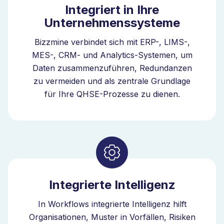
Integriert in Ihre
intelligenter QHSE-Orchestrator verbindet Bizzmine
Unternehmenssysteme
Auditsignale mit Vorfällen, Risikobewertungen und
Korrekturmassnahmen innerhalb eines Governance-
Bizzmine verbindet sich mit ERP-, LIMS-,
Modells.
MES-, CRM- und Analytics-Systemen, um
Daten zusammenzuführen, Redundanzen
zu vermeiden und als zentrale Grundlage
für Ihre QHSE-Prozesse zu dienen.
Skalierbares Auditmanagement in
Qualität und EHS
Die Plattform unterstützt das Auditmanagement in den
Bereichen Qualitätsmanagement sowie EHS,
ausgerichtet auf Normen wie ISO 9001, ISO 14001,
ISO 45001 und ISO 37301. Sie können Audits in einem
Integrierte Intelligenz
Bereich verwalten oder beide Bereiche in einer
vollständig integrierten Umgebung betreiben, während
In Workflows integrierte Intelligenz hilft
Ihr Unternehmen weiter wächst.
Organisationen, Muster in Vorfällen, Risiken