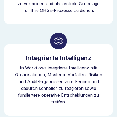
Basis von Risiko und Auswirkungen. Das ermöglicht
zu vermeiden und als zentrale Grundlage
den Übergang von reaktiver Änderungskontrolle zu
für Ihre QHSE-Prozesse zu dienen.
proaktiver Governance.
Die Management-of-Change-Software verbindet
Änderungsanträge, Risikobewertung, Freigaben und
Ausführung in einem System. Mit eingebetteter
Intelligenz verbessert sich dieses System
kontinuierlich, wenn sich Ihr Unternehmen
Integrierte Intelligenz
weiterentwickelt. Als intelligenter QHSE-Orchestrator
verbindet Bizzmine Änderungsprozesse mit Risiken,
In Workflows integrierte Intelligenz hilft
Audits und Korrekturmassnahmen innerhalb eines
Organisationen, Muster in Vorfällen, Risiken
Governance-Modells.
und Audit-Ergebnissen zu erkennen und
dadurch schneller zu reagieren sowie
fundiertere operative Entscheidungen zu
treffen.
Skalierbares
Änderungsmanagement in Qualität