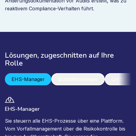
Änderungsdokumentation vor Audits erstellt, was zu
reaktivem Compliance-Verhalten führt.
Lösungen, zugeschnitten auf Ihre
Rolle
EHS-Manager
Qualitätsmanager
QHSE-Man
EHS-Manager
Sie steuern alle EHS-Prozesse über eine Plattform.
Vom Vorfallmanagement über die Risikokontrolle bis