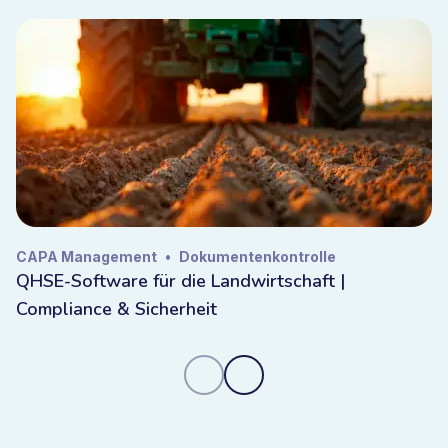
und integrieren sie in ERP- und operative Systeme. Sie
definieren die Governance einmal und skalieren die
Ausführung ohne Kontrollverlust.
Sicherheit und Datenkontrolle in
der Management-of-Change-
Software
Änderungsdaten umfassen operative und
CAPA Management
•
Dokumentenkontrolle
compliancekritische Informationen. Bizzmine ist im
QHSE-Software für die Landwirtschaft |
EU-Besitz, wurde in der EU entwickelt und wird in der
Compliance & Sicherheit
EU gehostet, sodass Ihre Daten der europäischen
Gesetzgebung unterliegen.
Sie behalten die volle Kontrolle über Zugriff,
Rückverfolgbarkeit und Governance und stellen
sicher, dass Änderungsdaten sowohl in Qualitäts- als