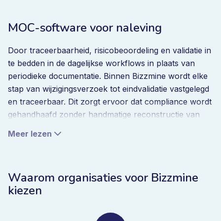
MOC-software voor naleving
Door traceerbaarheid, risicobeoordeling en validatie in
te bedden in de dagelijkse workflows in plaats van
periodieke documentatie. Binnen Bizzmine wordt elke
stap van wijzigingsverzoek tot eindvalidatie vastgelegd
en traceerbaar. Dit zorgt ervoor dat compliance wordt
gehandhaafd zonder handmatige reconstructie van
bewijs.
Meer lezen
Ingebedde intelligentie in
Waarom organisaties voor Bizzmine
verandermanagement
kiezen
Naarmate organisaties groeien, neemt het aantal en de
complexiteit van veranderingen toe. Zonder structuur