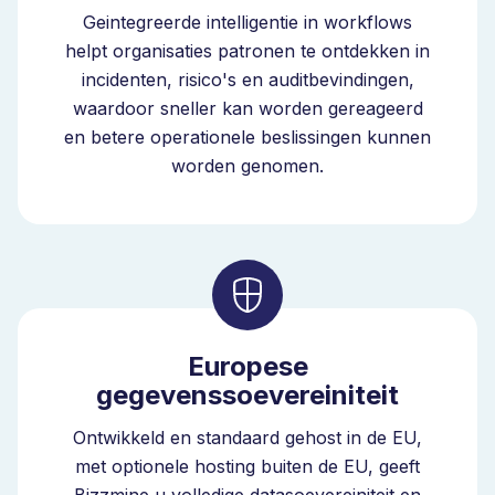
verbindt Bizzmine veranderingsprocessen met risico's,
Geintegreerde intelligentie in workflows
audits en corrigerende maatregelen binnen één
helpt organisaties patronen te ontdekken in
bestuursmodel.
incidenten, risico's en auditbevindingen,
waardoor sneller kan worden gereageerd
en betere operationele beslissingen kunnen
Schaalbaar veranderingsbeheer voor
worden genomen.
kwaliteit en EHS
Het platform ondersteunt het beheer van
veranderingen in zowel kwaliteitsmanagement- als
milieu-, gezondheids- en veiligheidsprocessen,
afgestemd op normen zoals ISO 9001, ISO 14001, ISO
Europese
45001 en GxP-omgevingen.
gegevenssoevereiniteit
U kunt veranderingen binnen één domein beheren of
Ontwikkeld en standaard gehost in de EU,
beide uitvoeren binnen een volledig geïntegreerde
met optionele hosting buiten de EU, geeft
omgeving naarmate uw organisatie volwassener