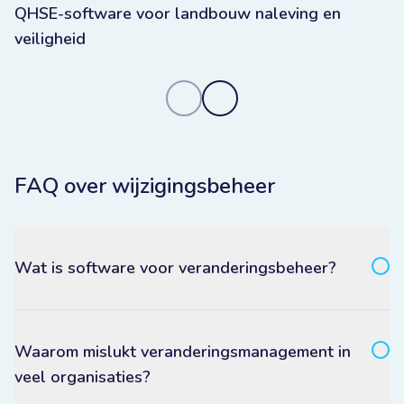
QHSE-software voor landbouw naleving en
de EU ontwikkeld en gehost, zodat uw gegevens
veiligheid
onder Europese jurisdictie blijven.
Je behoudt volledige controle over toegang,
traceerbaarheid en governance, zodat je er zeker van
kunt zijn dat wijzigingsgegevens betrouwbaar, veilig en
auditklaar blijven voor zowel kwaliteits- als EHS-
omgevingen.
FAQ over wijzigingsbeheer
Wat is software voor veranderingsbeheer?
Waarom mislukt veranderingsmanagement in
veel organisaties?