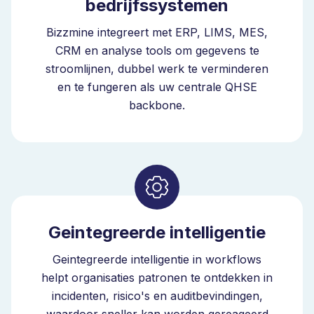
bedrijfssystemen
patronen verborgen. Bizzmine voegt intelligentie direct
in de compliance inspectiesoftware. U identificeert
Bizzmine integreert met ERP, LIMS, MES,
terugkerende afwijkingen op verschillende locaties,
CRM en analyse tools om gegevens te
detecteert trends met een hoog risico en prioriteert
stroomlijnen, dubbel werk te verminderen
acties op basis van impact.
en te fungeren als uw centrale QHSE
backbone.
Vertragingen in corrigerende maatregelen leiden tot
escalatie voordat problemen systemisch worden.
Inspectiebeheersoftware verbindt inspecties,
bevindingen, corrigerende maatregelen en risico-
updates in één systeem. Dankzij de ingebouwde
intelligentie verbetert dit systeem voortdurend
naarmate uw organisatie zich ontwikkelt.
Geintegreerde intelligentie
Als de intelligente orchestrator voor Kwaliteit en EHS,
Geintegreerde intelligentie in workflows
verbindt Bizzmine inspectiesignalen met incidenten,
helpt organisaties patronen te ontdekken in
audits en risicoblootstelling binnen één bestuursmodel.
incidenten, risico's en auditbevindingen,