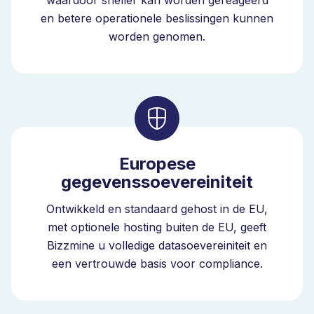
waardoor sneller kan worden gereageerd
en betere operationele beslissingen kunnen
Schaalbaar inspectiebeheer voor
worden genomen.
kwaliteit en EHS
Het platform ondersteunt inspectiebeheer voor zowel
kwaliteitsbeheer- als milieu-, gezondheids- en
veiligheidsprocessen, afgestemd op normen zoals ISO
9001, ISO 14001 en ISO 45001. U kunt inspecties
Europese
binnen één domein beheren of beide binnen een
gegevenssoevereiniteit
volledig geïntegreerde omgeving uitvoeren naarmate
uw organisatie zich verder ontwikkelt.
Ontwikkeld en standaard gehost in de EU,
met optionele hosting buiten de EU, geeft
Middelgrote organisaties vervangen papieren
Bizzmine u volledige datasoevereiniteit en
processen en losgekoppelde tools door één
een vertrouwde basis voor compliance.
gestructureerd inspectiebeheersysteem. Enterprise
organisaties standaardiseren inspectiemethodologieën
op verschillende locaties, stemmen wereldwijde