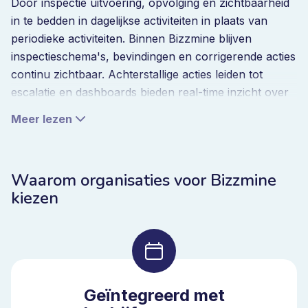
Door inspectie uitvoering, opvolging en zichtbaarheid
in te bedden in dagelijkse activiteiten in plaats van
periodieke activiteiten. Binnen Bizzmine blijven
inspectieschema's, bevindingen en corrigerende acties
continu zichtbaar. Achterstallige acties leiden tot
escalatie en dashboards bieden real-time inzicht over
locaties en domeinen.
Meer lezen
Dit zorgt ervoor dat naleving een continu resultaat is
van gestructureerd inspectiebeheer.
Waarom organisaties voor Bizzmine
kiezen
Ingebouwde intelligentie in software
voor inspectie van naleving
Naarmate organisaties zich uitbreiden over
verschillende locaties en rechtsgebieden, nemen de
Geïntegreerd met
inspectiegegevens snel toe. Zonder structuur blijven