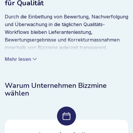
für Qualität
Durch die Einbettung von Bewertung, Nachverfolgung
und Überwachung in die täglichen Qualitäts-
Workflows bleiben Lieferantenleistung,
Bewertungsergebnisse und Korrekturmassnahmen
innerhalb von Bizzmine jederzeit transparent.
Überfällige Massnahmen lösen eine Eskalation aus
Mehr lesen
und Trends sind für alle Lieferanten und Standorte
sichtbar. Das stellt sicher, dass die Verbesserung der
Lieferantenleistung kontinuierlich und nicht nur
Warum Unternehmen Bizzmine
periodisch erfolgt.
wählen
Eingebettete Intelligenz im
Lieferantenleistungsmanagement