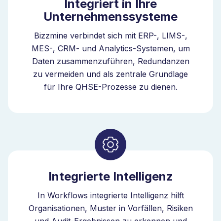
Integriert in Ihre
Wenn Unternehmen wachsen, nehmen
Unternehmenssysteme
Lieferantendaten über Produkte, Standorte und
Regionen hinweg zu. Ohne Struktur bleiben Muster
Bizzmine verbindet sich mit ERP-, LIMS-,
verborgen.
MES-, CRM- und Analytics-Systemen, um
Bizzmine bettet Intelligenz direkt in die Workflows zur
Daten zusammenzuführen, Redundanzen
Lieferantenbewertung ein. Sie identifizieren
zu vermeiden und als zentrale Grundlage
wiederkehrende Lieferantenprobleme, erkennen
für Ihre QHSE-Prozesse zu dienen.
Leistungstrends und priorisieren Lieferanten mit
hohem Risiko auf Basis ihrer Auswirkungen. Das
ermöglicht frühzeitigeres Eingreifen und bessere
Entscheidungsfindung in Ihrer gesamten Lieferkette.
Die Lieferantenbewertungs-Software verbindet
Lieferantenleistung, Bewertungen,
Integrierte Intelligenz
Korrekturmassnahmen und Nachverfolgung in einem
In Workflows integrierte Intelligenz hilft
System. Mit eingebetteter Intelligenz verbessert sich
Organisationen, Muster in Vorfällen, Risiken
dieses System kontinuierlich, wenn sich Ihr