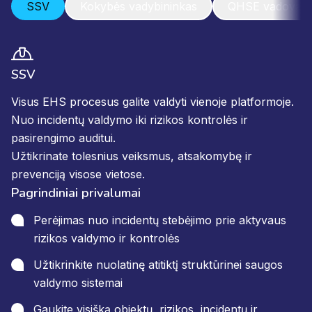
SSV
Kokybės vadybininkas
QHSE vadovas
SSV
Visus EHS procesus galite valdyti vienoje platformoje.
Nuo incidentų valdymo iki rizikos kontrolės ir
pasirengimo auditui.
Užtikrinate tolesnius veiksmus, atsakomybę ir
prevenciją visose vietose.
Pagrindiniai privalumai
Perėjimas nuo incidentų stebėjimo prie aktyvaus
rizikos valdymo ir kontrolės
Užtikrinkite nuolatinę atitiktį struktūrinei saugos
valdymo sistemai
Gaukite visišką objektų, rizikos, incidentų ir