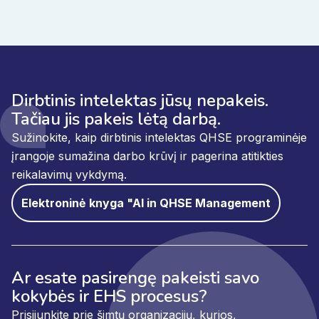
Dirbtinis intelektas jūsų nepakeis.
Tačiau jis pakeis lėtą darbą.
Sužinokite, kaip dirbtinis intelektas QHSE programinėje
įrangoje sumažina darbo krūvį ir pagerina atitikties
reikalavimų vykdymą.
Elektroninė knyga "AI in QHSE Management
Ar esate pasirengę pakeisti savo
kokybės ir EHS procesus?
Prisijunkite prie šimtų organizacijų, kurios,