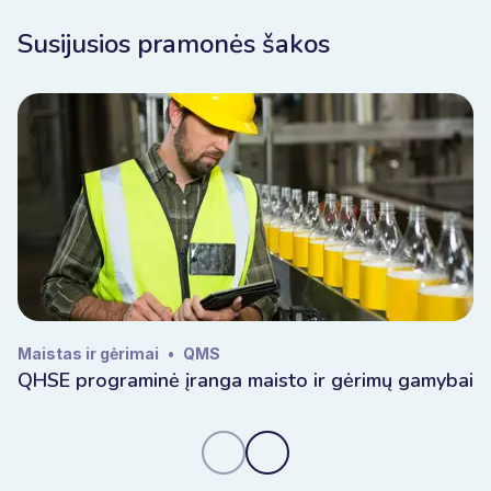
Susijusios pramonės šakos
Tiekėjų vertinimo programinės įrangos
saugumas ir duomenų kontrolė
Tiekėjo duomenys apima neskelbtiną komercinę ir
atitikties informaciją. "Bizzmine" priklauso ES, yra
sukurta ES ir talpinama ES, todėl jūsų duomenys
išlieka Europos jurisdikcijoje. Visiškai kontroliuojate
prieigą, atsekamumą ir valdymą, todėl tiekėjų
duomenys išlieka saugūs, patikimi ir tinkami auditui.
Maistas ir gėrimai
•
QMS
QHSE programinė įranga maisto ir gėrimų gamybai