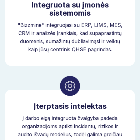
Integruota su įmonės
"Bizzmine" įtraukia žvalgybos informaciją tiesiai į
sistemomis
tiekėjų vertinimo darbo eigą. Nustatysite
pasikartojančias tiekėjų problemas, aptiksite veiklos
"Bizzmine" integruojasi su ERP, LIMS, MES,
tendencijas ir pagal poveikį nustatysite didelės rizikos
CRM ir analizės įrankiais, kad supaprastintų
tiekėjų prioritetus. Tai leidžia anksčiau įsikišti ir priimti
duomenis, sumažintų dubliavimąsi ir veiktų
geresnius sprendimus visoje tiekimo grandinėje.
kaip jūsų centrinis QHSE pagrindas.
Tiekėjų vertinimo programinė įranga sujungia tiekėjų
veiklos rezultatus, vertinimus, korekcinius veiksmus ir
tolesnius veiksmus į vieną sistemą. Ši sistema, kurioje
įdiegta žvalgybos informacija, nuolat tobulėja, nes jūsų
organizacija vystosi.
Įterptasis intelektas
"Bizzmine", kaip pažangus kokybės valdymo
orkestratorius, sujungia tiekėjų duomenis su auditais,
Į darbo eigą integruota žvalgyba padeda
taisomaisiais veiksmais ir veiklos tendencijomis viename
organizacijoms aptikti incidentų, rizikos ir
valdymo modelyje.
audito išvadų modelius, todėl galima greičiau