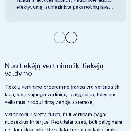
vidaus ir atitikties auditus. Padidinkite audito
efektyvumą, sumažinkite pakartotinių išvadų
skaičių ir įgykite kontrolę realiuoju laiku
naudodami vieną integruotą platformą.
Nuo tiekėjų vertinimo iki tiekėjų
valdymo
Tiekėjų vertinimo programinė įranga yra vertinga tik
tada, kai ji sujungia vertinimą, palyginimą, tolesnius
veiksmus ir tobulinimą vienoje sistemoje.
Visi tiekėjai ir vietos turėtų būti vertinami pagal
nuoseklius kriterijus. Rezultatai turėtų būti palyginami
per tam tikrą laiką. Rezultatai turėtų paskatinti imtis