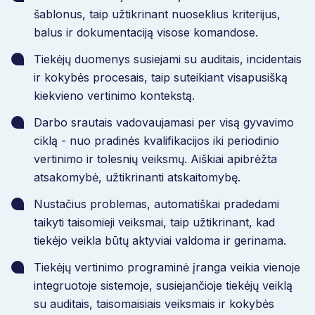
šablonus, taip užtikrinant nuoseklius kriterijus,
balus ir dokumentaciją visose komandose.
Tiekėjų duomenys susiejami su auditais, incidentais
ir kokybės procesais, taip suteikiant visapusišką
kiekvieno vertinimo kontekstą.
Darbo srautais vadovaujamasi per visą gyvavimo
ciklą - nuo pradinės kvalifikacijos iki periodinio
vertinimo ir tolesnių veiksmų. Aiškiai apibrėžta
atsakomybė, užtikrinanti atskaitomybę.
Nustačius problemas, automatiškai pradedami
taikyti taisomieji veiksmai, taip užtikrinant, kad
tiekėjo veikla būtų aktyviai valdoma ir gerinama.
Tiekėjų vertinimo programinė įranga veikia vienoje
integruotoje sistemoje, susiejančioje tiekėjų veiklą
su auditais, taisomaisiais veiksmais ir kokybės