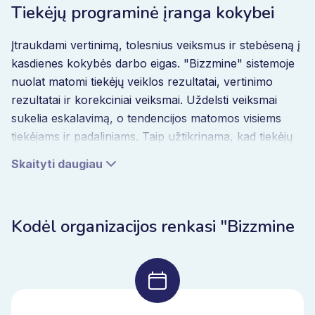
Tiekėjų programinė įranga kokybei
Įtraukdami vertinimą, tolesnius veiksmus ir stebėseną į
kasdienes kokybės darbo eigas. "Bizzmine" sistemoje
nuolat matomi tiekėjų veiklos rezultatai, vertinimo
rezultatai ir korekciniai veiksmai. Uždelsti veiksmai
sukelia eskalavimą, o tendencijos matomos visiems
tiekėjams ir padaliniams. Taip užtikrinama, kad tiekėjų
tobulinimas taptų nuolatinis, o ne periodinis.
Skaityti daugiau
Įterptasis intelektas tiekėjų veiklos
Kodėl organizacijos renkasi "Bizzmine
valdyme
Organizacijoms augant, daugėja tiekėjų duomenų apie
produktus, vietas ir regionus. Be struktūros modeliai
lieka paslėpti.