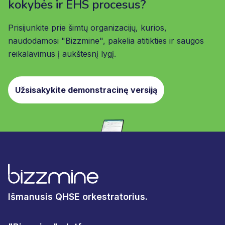
kokybės ir EHS procesus?
Prisijunkite prie šimtų organizacijų, kurios,
naudodamosi "Bizzmine", pakelia atitikties ir saugos
reikalavimus į aukštesnį lygį.
Užsisakykite demonstracinę versiją
Išmanusis QHSE orkestratorius.