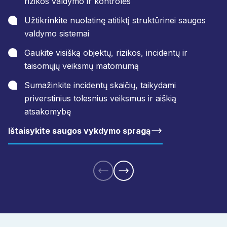
rizikos valdymo ir kontrolės
Užtikrinkite nuolatinę atitiktį struktūrinei saugos
valdymo sistemai
Gaukite visišką objektų, rizikos, incidentų ir
taisomųjų veiksmų matomumą
Sumažinkite incidentų skaičių, taikydami
priverstinius tolesnius veiksmus ir aiškią
atsakomybę
Ištaisykite saugos vykdymo spragą