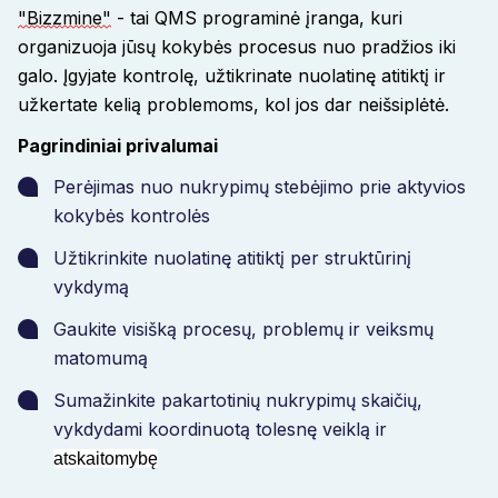
"Bizzmine"
- tai QMS programinė įranga, kuri
organizuoja jūsų kokybės procesus nuo pradžios iki
galo. Įgyjate kontrolę, užtikrinate nuolatinę atitiktį ir
užkertate kelią problemoms, kol jos dar neišsiplėtė.
Pagrindiniai privalumai
Perėjimas nuo nukrypimų stebėjimo prie aktyvios
kokybės
 kontrolės 
Užtikrinkite nuolatinę atitiktį per struktūrinį
vykdymą
Gaukite visišką procesų, problemų ir veiksmų
matomumą
Sumažinkite pakartotinių nukrypimų skaičių,
vykdydami koordinuotą tolesnę veiklą ir
atskaitomybę