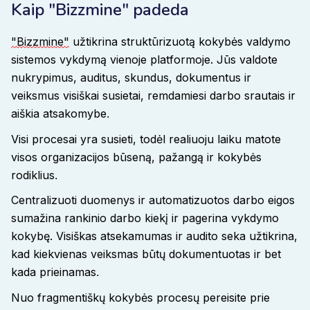
Kaip "Bizzmine" padeda
"Bizzmine"
užtikrina struktūrizuotą kokybės valdymo
sistemos vykdymą vienoje platformoje. Jūs valdote
nukrypimus, auditus, skundus, dokumentus ir
veiksmus visiškai susietai, remdamiesi darbo srautais ir
aiškia atsakomybe
.
Visi procesai yra susieti, todėl realiuoju laiku matote
visos organizacijos būseną, pažangą ir kokybės
rodiklius
.
Centralizuoti duomenys ir automatizuotos darbo eigos
sumažina rankinio darbo kiekį ir pagerina vykdymo
kokybę. Visiškas atsekamumas ir audito seka užtikrina,
kad kiekvienas veiksmas būtų dokumentuotas ir bet
kada prieinamas
.
Nuo fragmentiškų kokybės procesų pereisite prie