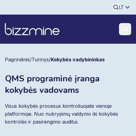
Searchine
LT
Pagrindinis
/
Turinys
/
Kokybės vadybininkas
QMS programinė įranga
kokybės vadovams
Visus kokybės procesus kontroliuojate vienoje
platformoje. Nuo nukrypimų valdymo iki kokybės
kontrolės ir pasirengimo auditui.