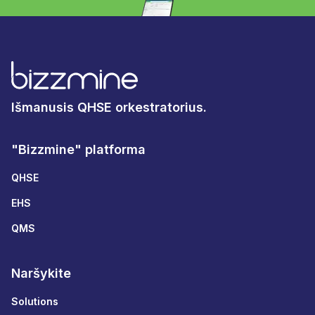
Išmanusis QHSE orkestratorius.
"Bizzmine" platforma
QHSE
EHS
QMS
Naršykite
Solutions