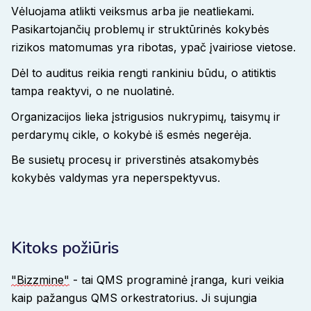
Vėluojama atlikti veiksmus arba jie neatliekami.
Pasikartojančių problemų ir struktūrinės kokybės
rizikos matomumas yra ribotas, ypač įvairiose vietose
.
Dėl to auditus reikia rengti rankiniu būdu, o atitiktis
tampa reaktyvi, o ne nuolatinė
.
Organizacijos lieka įstrigusios nukrypimų, taisymų ir
perdarymų cikle, o kokybė iš esmės negerėja
.
Be susietų procesų ir priverstinės atsakomybės
kokybės valdymas yra neperspektyvus
.
Kitoks požiūris
"Bizzmine"
- tai QMS programinė įranga, kuri veikia
kaip pažangus QMS orkestratorius. Ji sujungia