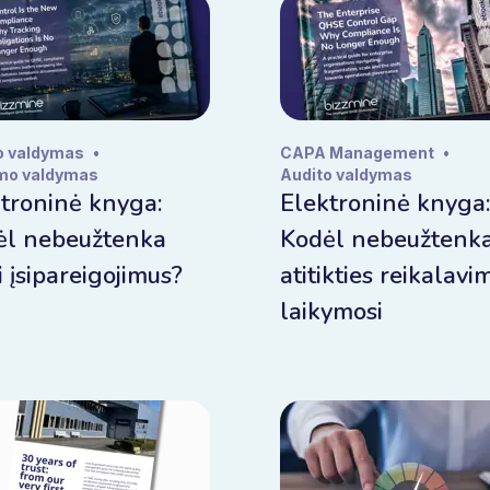
o valdymas
•
CAPA Management
•
mo valdymas
Audito valdymas
troninė knyga:
Elektroninė knyga:
ėl nebeužtenka
Kodėl nebeužtenk
i įsipareigojimus?
atitikties reikalavi
laikymosi