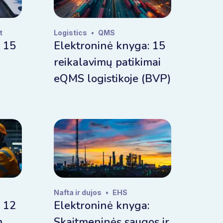
t
Logistics
•
QMS
 15
Elektroninė knyga: 15
reikalavimų patikimai
eQMS logistikoje (BVP)
Nafta ir dujos
•
EHS
 12
Elektroninė knyga:
m
Skaitmeninės saugos ir