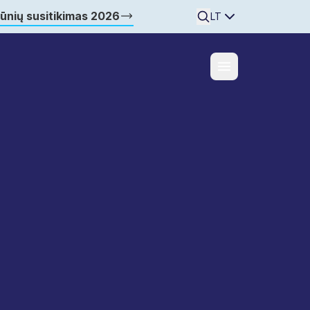
šūnių susitikimas 2026
Searchine
LT