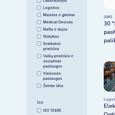
Laboratorijos
Logistics
Maistas ir gėrimai
QMS
Medical Devices
30 "
Nafta ir dujos
pasi
Statybos
pali
Sveikatos
priežiūra
Vaikų priežiūra ir
socialinės
paslaugos
Viešosios
paslaugos
Žemės ūkis
Logis
Iso
Elek
ISO 13485
Opti