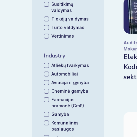
Susitikimų
valdymas
Tiekėjų valdymas
Turto valdymas
Vertinimas
Audit
Moky
Industry
Elek
Kod
Atliekų tvarkymas
Automobiliai
sekt
Aviacija ir gynyba
Cheminė gamyba
Farmacijos
pramonė (GmP)
Gamyba
Komunalinės
paslaugos