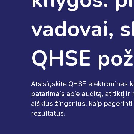
vadovai, s
QHSE poži
Atsisiųskite QHSE elektronines k
patarimais apie auditą, atitiktį i
aiškius žingsnius, kaip pagerinti
rezultatus.