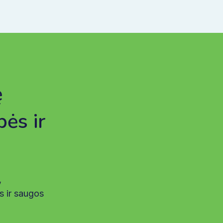
ę
bės ir
,
s ir saugos