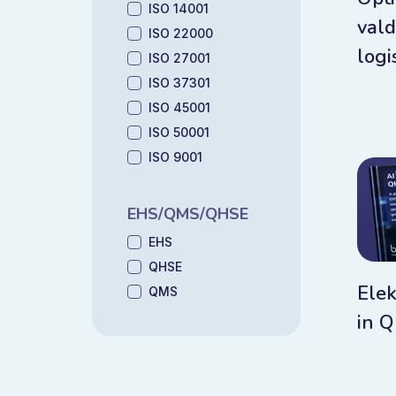
ISO 14001
vald
ISO 22000
logi
ISO 27001
ISO 37301
ISO 45001
ISO 50001
ISO 9001
EHS/QMS/QHSE
EHS
QHSE
Elek
QMS
in 