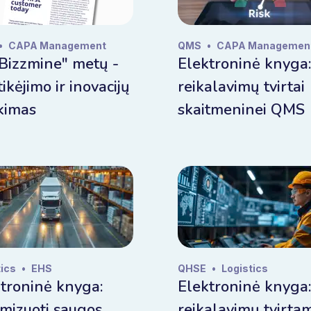
•
CAPA Management
QMS
•
CAPA Managemen
Bizzmine" metų -
Elektroninė knyga:
tikėjimo ir inovacijų
reikalavimų tvirtai
kimas
skaitmeninei QMS
tics
•
EHS
QHSE
•
Logistics
troninė knyga:
Elektroninė knyga:
mizuoti saugos
reikalavimų tvirta