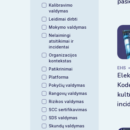
pasi
Kalibravimo
valdymas
Leidimai dirbti
Mokymo valdymas
Nelaimingi
atsitikimai ir
incidentai
Organizacijos
kontekstas
EHS
•
Patikrinimai
Elek
Platforma
Kodė
Pokyčių valdymas
kul
Rangovų valdymas
Rizikos valdymas
inci
SCC sertifikavimas
SDS valdymas
Skundų valdymas