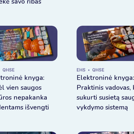
ekė savo ribas
QHSE
EHS
•
QHSE
troninė knyga:
Elektroninė knyga:
l vien saugos
Praktinis vadovas, 
tūros nepakanka
sukurti susietą sau
dentams išvengti
vykdymo sistemą