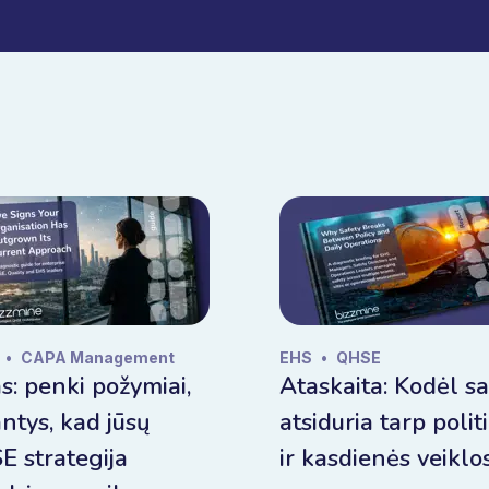
•
CAPA Management
EHS
•
QHSE
s: penki požymiai,
Ataskaita: Kodėl s
ntys, kad jūsų
atsiduria tarp polit
 strategija
ir kasdienės veiklo