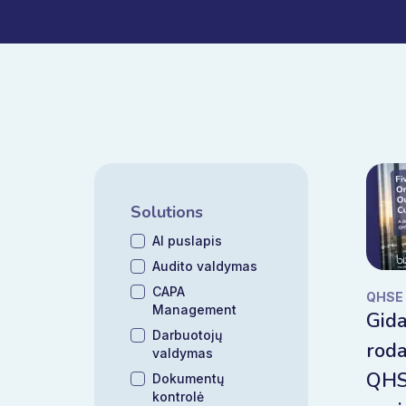
Solutions
AI puslapis
Audito valdymas
CAPA
QHSE
Management
Gida
Darbuotojų
roda
valdymas
QHSE
Dokumentų
kontrolė