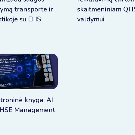
ymą transporte ir
skaitmeniniam QH
stikoje su EHS
valdymui
troninė knyga: AI
QHSE Management