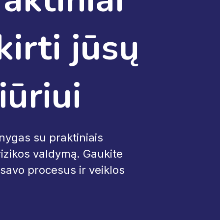
kirti jūsų
ūriui
nygas su praktiniais
r rizikos valdymą. Gaukite
 savo procesus ir veiklos