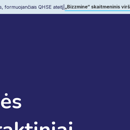
„Bizzmine“ skaitmeninis vir
s, formuojančiais QHSE ateitį
|
nės
aktiniai