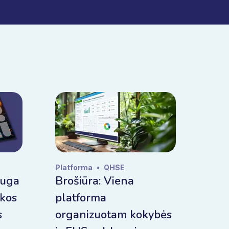
Platforma
•
QHSE
auga
Brošiūra: Viena
ikos
platforma
s
organizuotam kokybės