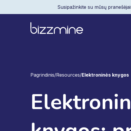
Susipažinkite su mūsų pranešėjai
Pagrindinis
/
Resources
/
Elektroninės knygos
Elektroni
knygos: pr