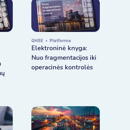
QHSE
•
Platforma
Elektroninė knyga:
Nuo fragmentacijos iki
a
operacinės kontrolės
mų