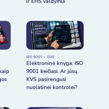
ir EHS valdymui
ISO 9001
•
EHS
Elektroninė knyga: ISO
kaip
9001 keičiasi. Ar jūsų
gos
KVS pasirengusi
nuolatinei kontrolei?