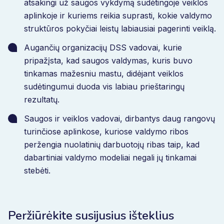
atsakingi už saugos vykdymą sudėtingoje veiklos
aplinkoje ir kuriems reikia suprasti, kokie valdymo
struktūros pokyčiai leistų labiausiai pagerinti veiklą.
Augančių organizacijų DSS vadovai, kurie
pripažįsta, kad saugos valdymas, kuris buvo
tinkamas mažesniu mastu, didėjant veiklos
sudėtingumui duoda vis labiau prieštaringų
rezultatų.
Saugos ir veiklos vadovai, dirbantys daug rangovų
turinčiose aplinkose, kuriose valdymo ribos
peržengia nuolatinių darbuotojų ribas taip, kad
dabartiniai valdymo modeliai negali jų tinkamai
stebėti.
Peržiūrėkite susijusius išteklius