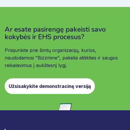
Ar esate pasirengę pakeisti savo
kokybės ir EHS procesus?
Prisijunkite prie šimtų organizacijų, kurios,
naudodamosi "Bizzmine", pakelia atitikties ir saugos
reikalavimus į aukštesnį lygį.
Užsisakykite demonstracinę versiją