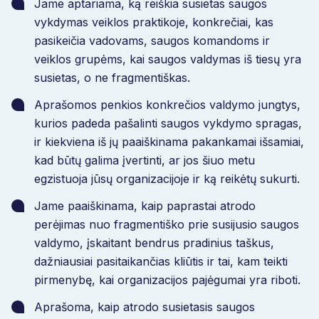
Jame aptariama, ką reiškia susietas saugos
vykdymas veiklos praktikoje, konkrečiai, kas
pasikeičia vadovams, saugos komandoms ir
veiklos grupėms, kai saugos valdymas iš tiesų yra
susietas, o ne fragmentiškas.
Aprašomos penkios konkrečios valdymo jungtys,
kurios padeda pašalinti saugos vykdymo spragas,
ir kiekviena iš jų paaiškinama pakankamai išsamiai,
kad būtų galima įvertinti, ar jos šiuo metu
egzistuoja jūsų organizacijoje ir ką reikėtų sukurti.
Jame paaiškinama, kaip paprastai atrodo
perėjimas nuo fragmentiško prie susijusio saugos
valdymo, įskaitant bendrus pradinius taškus,
dažniausiai pasitaikančias kliūtis ir tai, kam teikti
pirmenybę, kai organizacijos pajėgumai yra riboti.
Aprašoma, kaip atrodo susietasis saugos