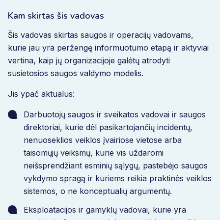
Kam skirtas šis vadovas
Šis vadovas skirtas saugos ir operacijų vadovams,
kurie jau yra peržengę informuotumo etapą ir aktyviai
vertina, kaip jų organizacijoje galėtų atrodyti
susietosios saugos valdymo modelis.
Jis ypač aktualus:
Darbuotojų saugos ir sveikatos vadovai ir saugos
direktoriai, kurie dėl pasikartojančių incidentų,
nenuoseklios veiklos įvairiose vietose arba
taisomųjų veiksmų, kurie vis uždaromi
neišsprendžiant esminių sąlygų, pastebėjo saugos
vykdymo spragą ir kuriems reikia praktinės veiklos
sistemos, o ne konceptualių argumentų.
Eksploatacijos ir gamyklų vadovai, kurie yra