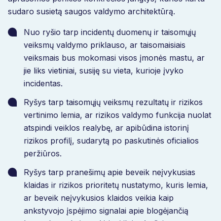
sudaro susietą saugos valdymo architektūrą.
Nuo ryšio tarp incidentų duomenų ir taisomųjų
veiksmų valdymo priklauso, ar taisomaisiais
veiksmais bus mokomasi visos įmonės mastu, ar
jie liks vietiniai, susiję su vieta, kurioje įvyko
incidentas.
Ryšys tarp taisomųjų veiksmų rezultatų ir rizikos
vertinimo lemia, ar rizikos valdymo funkcija nuolat
atspindi veiklos realybę, ar apibūdina istorinį
rizikos profilį, sudarytą po paskutinės oficialios
peržiūros.
Ryšys tarp pranešimų apie beveik neįvykusias
klaidas ir rizikos prioritetų nustatymo, kuris lemia,
ar beveik neįvykusios klaidos veikia kaip
ankstyvojo įspėjimo signalai apie blogėjančią