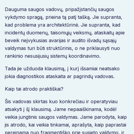
Dauguma saugos vadovų, pripažįstančių saugos
vykdymo spragą, prieina tą patį tašką. Jie supranta,
kad problema yra architektūrinė. Jie supranta, kad
incidentų duomenų, taisomųjų veiksmų, ataskaitų apie
beveik neįvykusias avarijas ir audito išvadų sąsajų
valdymas turi būti struktūrinis, o ne priklausyti nuo
rankinio nesusijusių sistemų koordinavimo.
Tada jie užduoda klausimą, į kurį išsamiai neatsako
jokia diagnostikos ataskaita ar pagrindų vadovas.
Kaip tai atrodo praktiškai?
Šis vadovas skirtas kuo konkrečiau ir operatyviau
atsakyti į šį klausimą. Jame nepaaiškinama, kodėl
veikia jungtinis saugos valdymas. Jame parodyta, kaip
jis atrodo, kai veikia tinkamai, aprašyta, kaip paprastai
pereinama nuo fragmentiško prie susieto valdymo, ir