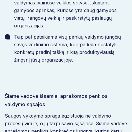
valdymas įvairiose veiklos srityse, įskaitant
gamybos aplinkas, kuriose yra daug gamybos
vietų, rangovų veiklą ir paskirstytų paslaugų
organizacijas.
Taip pat pateikiama visų penkių valdymo jungčių
savęs vertinimo sistema, kuri padeda nustatyti
konkretų pradinį tašką ir kitą produktyviausią
žingsnį jūsų organizacijoje.
Šiame vadove išsamiai aprašomos penkios
valdymo sąsajos
Saugos vykdymo spraga egzistuoja ne valdymo
procesų viduje, o jų tarpusavio sąsajose. Šiame vadove
aprašomos penkios konkrečios jungtys, kurios kartu