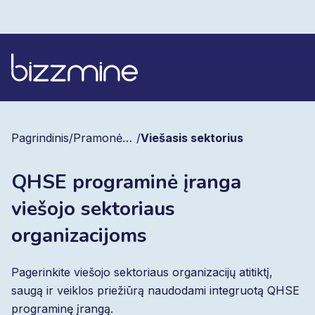
Pagrindinis
/
Pramonės šakos
/
Viešasis sektorius
QHSE programinė įranga
viešojo sektoriaus
organizacijoms
Pagerinkite viešojo sektoriaus organizacijų atitiktį,
saugą ir veiklos priežiūrą naudodami integruotą QHSE
programinę įrangą.