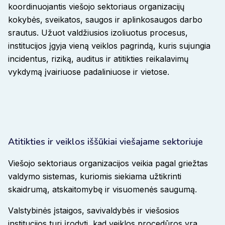
koordinuojantis viešojo sektoriaus organizacijų
kokybės, sveikatos, saugos ir aplinkosaugos darbo
srautus. Užuot valdžiusios izoliuotus procesus,
institucijos įgyja vieną veiklos pagrindą, kuris sujungia
incidentus, riziką, auditus ir atitikties reikalavimų
vykdymą įvairiuose padaliniuose ir vietose
.
Atitikties ir veiklos iššūkiai viešajame sektoriuje
Viešojo sektoriaus organizacijos veikia pagal griežtas
valdymo sistemas, kuriomis siekiama užtikrinti
skaidrumą, atskaitomybę ir visuomenės saugumą
.
Valstybinės įstaigos, savivaldybės ir viešosios
institucijos turi įrodyti, kad veiklos procedūros yra