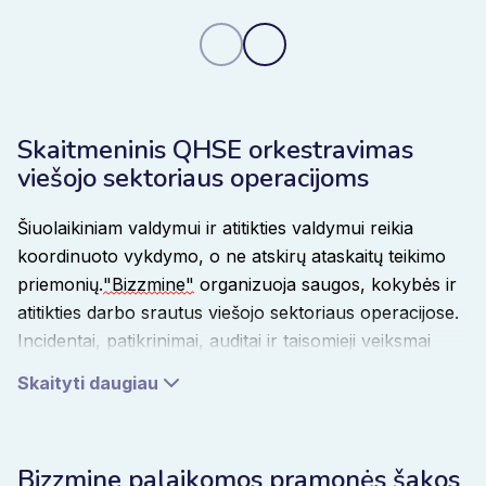
platformą.
Skaitmeninis QHSE orkestravimas
viešojo sektoriaus operacijoms
Šiuolaikiniam valdymui ir atitikties valdymui reikia
koordinuoto vykdymo, o ne atskirų ataskaitų teikimo
priemonių.
"Bizzmine"
organizuoja saugos, kokybės ir
atitikties darbo srautus viešojo sektoriaus operacijose.
Incidentai, patikrinimai, auditai ir taisomieji veiksmai
veikia vienoje sistemoje, kuri realiuoju laiku užtikrina
Skaityti daugiau
veiklos rezultatų matomumą
.
Įvykus
incidentams,
automatiškai paleidžiamos
korekcinės darbo eigos. Pasikeitus rizikai, patikrinimų
Bizzmine palaikomos pramonės šakos