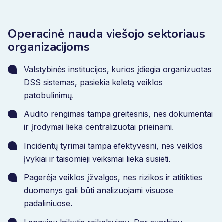
sistemines problemas ir pagerinti koordinavimą tarp
departamentų.
Dėl to
organizacijos stiprina atitikties
Operacinė nauda viešojo sektoriaus
valdymą, didina veiklos skaidrumą ir mažina
organizacijoms
administracinį darbo krūvį visose tarnybose.
Valstybinės institucijos, kurios įdiegia organizuotas
DSS sistemas, pasiekia keletą veiklos
patobulinimų
.
Audito rengimas tampa greitesnis, nes dokumentai
ir įrodymai lieka centralizuotai prieinami
.
Incidentų tyrimai tampa efektyvesni, nes veiklos
įvykiai ir taisomieji veiksmai lieka susieti
.
Pagerėja veiklos įžvalgos, nes rizikos ir atitikties
duomenys gali būti analizuojami visuose
padaliniuose
.