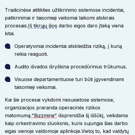
Tradicinėse atitikties užtikrinimo sistemose incidentai,
patikrinimai ir taisomieji veiksmai laikomi atskirais
procesais.
Iš tikrųjų šios
darbo eigos daro įtaką viena
kitai
.
Operatyviniai incidentai atskleidžia riziką, į kurią
reikia reaguoti.
Audito išvados išryškina procedūrinius trūkumus.
Visuose departamentuose turi būti įgyvendinami
taisomieji veiksmai
.
Kai šie procesai vykdomi nesusietose sistemose,
organizacijos praranda operacinės rizikos
matomumą.
"Bizzmine"
išsprendžia šį iššūkį, veikdama
kaip orkestravimo sluoksnis, kuris sujungia šias darbo
eigas vienoje valdomoje aplinkoje.
Vietoj to, kad valdytų