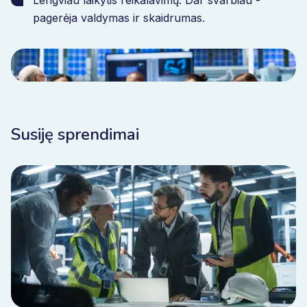
Lengviau laikytis reikalavimų. Dar svarbiau -
pagerėja valdymas ir skaidrumas
.
Susiję sprendimai