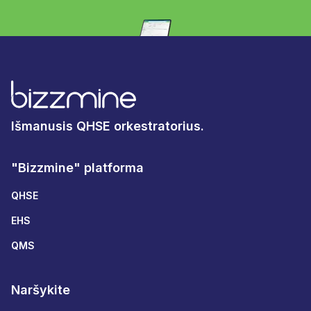
Išmanusis QHSE orkestratorius.
"Bizzmine" platforma
QHSE
EHS
QMS
Naršykite