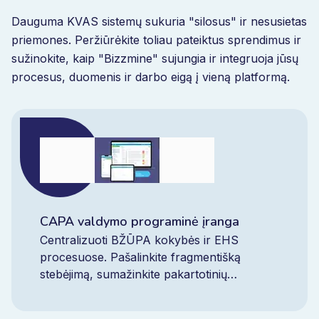
Dauguma KVAS sistemų sukuria "silosus" ir nesusietas
priemones. Peržiūrėkite toliau pateiktus sprendimus ir
sužinokite, kaip "Bizzmine" sujungia ir integruoja jūsų
procesus, duomenis ir darbo eigą į vieną platformą.
CAPA valdymo programinė įranga
Centralizuoti BŽŪPA kokybės ir EHS
procesuose. Pašalinkite fragmentišką
stebėjimą, sumažinkite pakartotinių
neatitikčių skaičių ir įgykite kontrolę realiuoju
laiku naudodami vieną integruotą CAPA