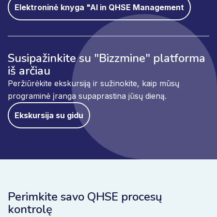
Elektroninė knyga "AI in QHSE Management
Susipažinkite su "Bizzmine" platforma
iš arčiau
Peržiūrėkite ekskursiją ir sužinokite, kaip mūsų
programinė įranga supaprastina jūsų dieną.
Ekskursija su gidu
Perimkite savo QHSE procesų
kontrolę