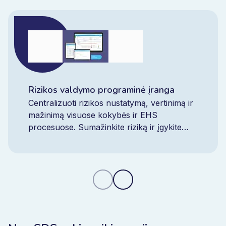
Rizikos valdymo programinė įranga
Centralizuoti rizikos nustatymą, vertinimą ir
mažinimą visuose kokybės ir EHS
procesuose. Sumažinkite riziką ir įgykite
kontrolę realiuoju laiku naudodami vieną
integruotą platformą.