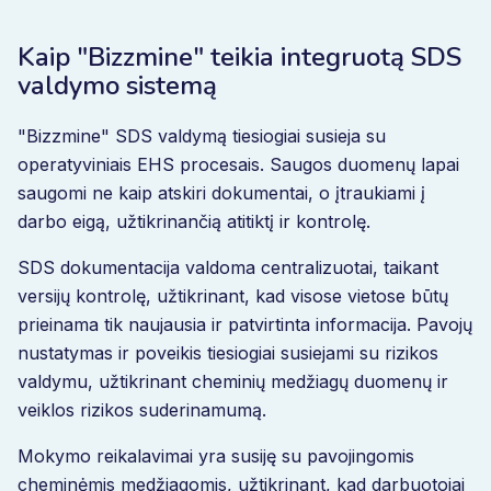
Kaip "Bizzmine" teikia integruotą SDS
valdymo sistemą
"Bizzmine" SDS valdymą tiesiogiai susieja su
operatyviniais EHS procesais. Saugos duomenų lapai
saugomi ne kaip atskiri dokumentai, o įtraukiami į
darbo eigą, užtikrinančią atitiktį ir kontrolę.
SDS dokumentacija valdoma centralizuotai, taikant
versijų kontrolę, užtikrinant, kad visose vietose būtų
prieinama tik naujausia ir patvirtinta informacija. Pavojų
nustatymas ir poveikis tiesiogiai susiejami su rizikos
valdymu, užtikrinant cheminių medžiagų duomenų ir
veiklos rizikos suderinamumą.
Mokymo reikalavimai yra susiję su pavojingomis
cheminėmis medžiagomis, užtikrinant, kad darbuotojai