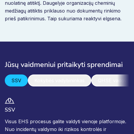
nuolatinę atitiktį. Daugelyje organizacijų cheminių
medžiagų atitiktis priklauso nuo dokumentų rinkimo
prieš patikrinimus. Taip sukuriama reaktyvi elgsena.
Jūsų vaidmeniui pritaikyti sprendimai
SSV
Kokybės vadybininkas
QHSE vadovas
SSV
Visus EHS procesus galite valdyti vienoje platformoje.
Nuo incidentų valdymo iki rizikos kontrolės ir