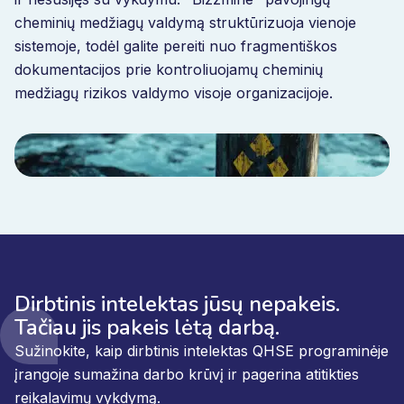
cheminių medžiagų valdymą struktūrizuoja vienoje
sistemoje, todėl galite pereiti nuo fragmentiškos
dokumentacijos prie kontroliuojamų cheminių
medžiagų rizikos valdymo visoje organizacijoje.
Dirbtinis intelektas jūsų nepakeis.
Tačiau jis pakeis lėtą darbą.
Sužinokite, kaip dirbtinis intelektas QHSE programinėje
įrangoje sumažina darbo krūvį ir pagerina atitikties
reikalavimų vykdymą.