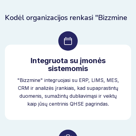
struktūriškai vykdant, o ne periodiškai tikrinant.
Kodėl organizacijos renkasi "Bizzmine
Įterptasis intelektas pavojingų
medžiagų valdyme
Organizacijoms augant, cheminių medžiagų inventorius
Integruota su įmonės
plečiasi įvairiose vietose ir jurisdikcijose. Be struktūros
sistemomis
modeliai lieka paslėpti.
"Bizzmine" integruojasi su ERP, LIMS, MES,
"Bizzmine" žvalgybos duomenis tiesiogiai įtraukia į
CRM ir analizės įrankiais, kad supaprastintų
pavojingų medžiagų valdymo darbo eigą. Nustatote
duomenis, sumažintų dubliavimąsi ir veiktų
vietas, kuriose yra padidėjęs poveikis, aptinkate
kaip jūsų centrinis QHSE pagrindas.
pasikartojančius sandėliavimo ar tvarkymo
nukrypimus ir nustatote prioritetinius veiksmus,
atsižvelgdami į riziką. Su cheminėmis medžiagomis
susijusių incidentų tendencijos tampa matomos, todėl