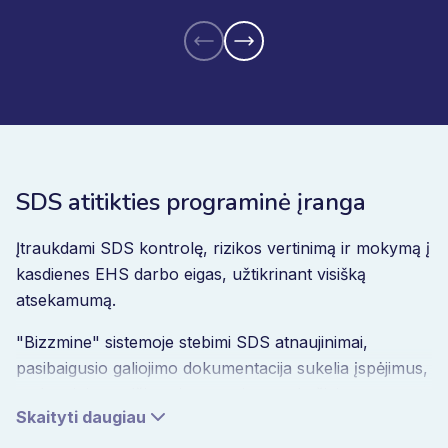
SDS atitikties programinė įranga
Įtraukdami SDS kontrolę, rizikos vertinimą ir mokymą į
kasdienes EHS darbo eigas, užtikrinant visišką
atsekamumą.
"Bizzmine" sistemoje stebimi SDS atnaujinimai,
pasibaigusio galiojimo dokumentacija sukelia įspėjimus,
o cheminių medžiagų inventoriaus pokyčiai
Skaityti daugiau
automatiškai inicijuoja pakartotinio vertinimo darbo
eigą. Taip užtikrinama, kad atitiktis būtų palaikoma