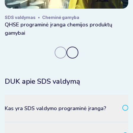
veiklos informaciją. "Bizzmine" priklauso Europos
Sąjungai, yra sukurta ES ir talpinama ES, todėl
SDS valdymas
•
Cheminė gamyba
užtikrinama, kad jūsų duomenys išliktų Europos
QHSE programinė įranga chemijos produktų
jurisdikcijoje.
gamybai
Visiškai kontroliuojate prieigą, atsekamumą ir valdymą,
užtikrindami, kad cheminiai duomenys išliktų patikimi,
saugūs ir tinkami auditui.
DUK apie SDS valdymą
Kas yra SDS valdymo programinė įranga?