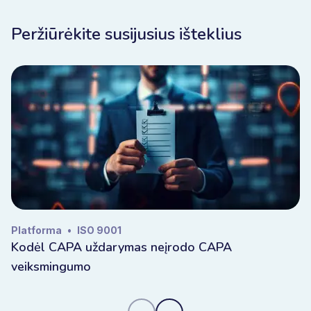
Peržiūrėkite susijusius išteklius
Platforma
•
ISO 9001
Kodėl CAPA uždarymas neįrodo CAPA
veiksmingumo