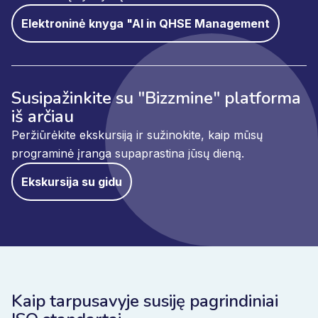
Elektroninė knyga "AI in QHSE Management
Susipažinkite su "Bizzmine" platforma
iš arčiau
Peržiūrėkite ekskursiją ir sužinokite, kaip mūsų
programinė įranga supaprastina jūsų dieną.
Ekskursija su gidu
Kaip tarpusavyje susiję pagrindiniai