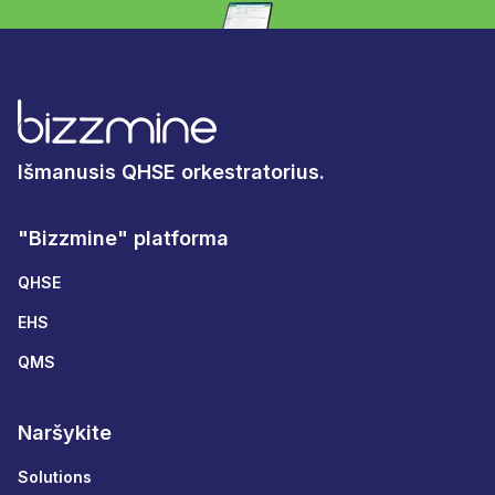
Išmanusis QHSE orkestratorius.
"Bizzmine" platforma
QHSE
EHS
QMS
Naršykite
Solutions