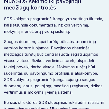
Nuo SDS sekimo iki pavojingų
medžiagų kontrolės
SDS valdymo programinė įranga yra vertinga tik tada,
kai ji sujungia dokumentaciją, rizikos vertinimą,
mokymą ir priežiūrą į vieną sistemą.
Saugos duomenų lapai turėtų būti atnaujinami ir jų
versijos kontroliuojamos. Pavojingos cheminės
medžiagos turėtų būti centralizuotai registruojamos
visose vietose. Rizikos vertinimai turėtų atspindėti
faktinį poveikį darbo vietoje. Mokymas turėtų būti
suderintas su pavojingumo profiliais ir atsakomybe.
SDS valdymo programinė įranga sujungia saugos
duomenų lapus, pavojingų medžiagų registrus, rizikos
vertinimus ir mokymą į vieną sistemą.
Be šios struktūros SDS stebėjimas lieka administracinis
ir nesusijęs su vykdymu. "Bizzmine" pavojingų