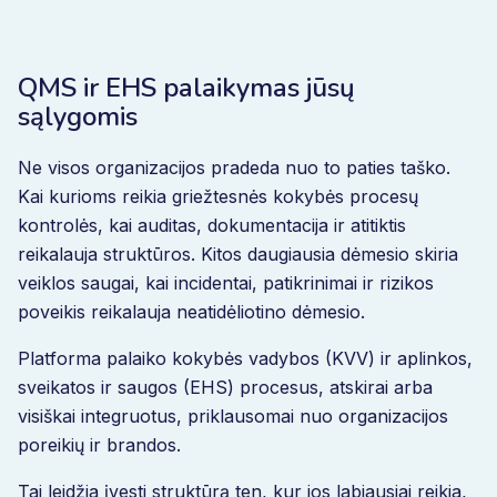
QMS ir EHS palaikymas jūsų
sąlygomis
Ne visos organizacijos pradeda nuo to paties taško.
Kai kurioms reikia griežtesnės kokybės procesų
kontrolės, kai auditas, dokumentacija ir atitiktis
reikalauja struktūros. Kitos daugiausia dėmesio skiria
veiklos saugai, kai incidentai, patikrinimai ir rizikos
poveikis reikalauja neatidėliotino dėmesio.
Platforma palaiko kokybės vadybos (KVV) ir aplinkos,
sveikatos ir saugos (EHS) procesus, atskirai arba
visiškai integruotus, priklausomai nuo organizacijos
poreikių ir brandos.
Tai leidžia įvesti struktūrą ten, kur jos labiausiai reikia,