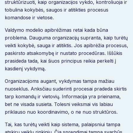
struktūrizuoti, kaip organizacijos vykdo, kontroliuoja ir
tobulina kokybės, saugos ir atitikties procesus
komandose ir vietose.
Valdymo modelio apibrėžimas retai kada būna
problema. Dauguma organizacijų supranta, kaip turėtų
veikti kokybė, sauga ir atitiktis. Jos apibrėžia procesus,
paskirsto atsakomybę ir nustato procedūras. Iššūkis
prasideda tada, kai šiuos principus reikia perkelti į
kasdienį vykdymą.
Organizacijoms augant, vykdymas tampa mažiau
nuoseklus. Anksčiau suderinti procesai pradeda skirtis
tarp komandų ir vietovių. Informacija yra prieinama,
bet ne visada susieta. Tolesni veiksmai vis labiau
priklauso nuo koordinavimo, o ne nuo struktūros.
Tai, kas turėtų veikti kaip sistema, palaipsniui tampa
atskirų veiklų rinkiniu. Čia sprendimai tampa svarbūs