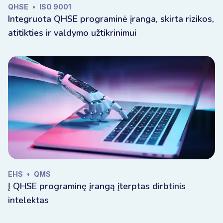
QHSE
•
ISO 9001
Integruota QHSE programinė įranga, skirta rizikos,
EHS/QMS/QHSE
atitikties ir valdymo užtikrinimui
EHS
•
QMS
Į QHSE programinę įrangą įterptas dirbtinis
intelektas