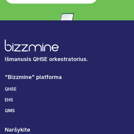
Išmanusis QHSE orkestratorius.
"Bizzmine" platforma
QHSE
EHS
QMS
Naršykite