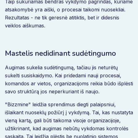
Taip sukuriamas bendras vykdymo pagrindas, kuriame
atsakomybė yra aiški, o procesai taikomi nuosekliai.
Rezultatas - ne tik geresnė atitiktis, bet ir didesnis
veiklos aiškumas.
Mastelis nedidinant sudėtingumo
Augimas sukelia sudėtingumą, tačiau jis neturėtų
sukelti susiskaidymo. Kai pridedami nauji procesai,
komandos ar vietos, organizacijoms reikia būdo išplėsti
savo struktūrą jos neperkuriant iš naujo.
"Bizzmine" leidžia sprendimus diegti palaipsniui,
išlaikant nuoseklų požiūrį į vykdymą. Tai, kas nustatyta
vieną kartą, gali būti taikoma visoje organizacijoje,
užtikrinant, kad augimas nebūtų vykdomas kontrolės
sąskaita. Tai leidžia plėstis be nuolatinio sistemos