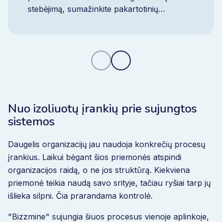
stebėjimą, sumažinkite pakartotinių
neatitikčių skaičių ir įgykite kontrolę realiuoju
laiku naudodami vieną integruotą CAPA
platformą.
Nuo izoliuotų įrankių prie sujungtos
sistemos
Daugelis organizacijų jau naudoja konkrečių procesų
įrankius. Laikui bėgant šios priemonės atspindi
organizacijos raidą, o ne jos struktūrą. Kiekviena
priemonė teikia naudą savo srityje, tačiau ryšiai tarp jų
išlieka silpni. Čia prarandama kontrolė.
"Bizzmine" sujungia šiuos procesus vienoje aplinkoje,