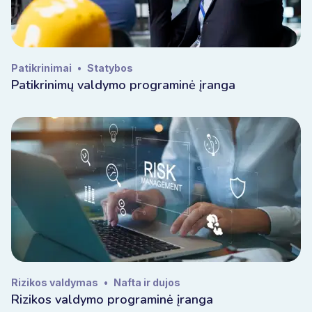
Patikrinimai
•
Statybos
Patikrinimų valdymo programinė įranga
Rizikos valdymas
•
Nafta ir dujos
Rizikos valdymo programinė įranga