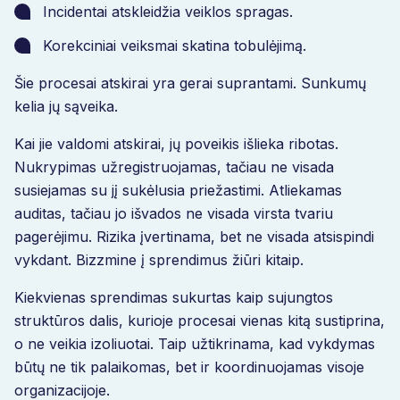
Incidentai atskleidžia veiklos spragas.
Korekciniai veiksmai skatina tobulėjimą.
Šie procesai atskirai yra gerai suprantami. Sunkumų
kelia jų sąveika.
Kai jie valdomi atskirai, jų poveikis išlieka ribotas.
Nukrypimas užregistruojamas, tačiau ne visada
susiejamas su jį sukėlusia priežastimi. Atliekamas
auditas, tačiau jo išvados ne visada virsta tvariu
pagerėjimu. Rizika įvertinama, bet ne visada atsispindi
vykdant. Bizzmine į sprendimus žiūri kitaip.
Kiekvienas sprendimas sukurtas kaip sujungtos
struktūros dalis, kurioje procesai vienas kitą sustiprina,
o ne veikia izoliuotai. Taip užtikrinama, kad vykdymas
būtų ne tik palaikomas, bet ir koordinuojamas visoje
organizacijoje.