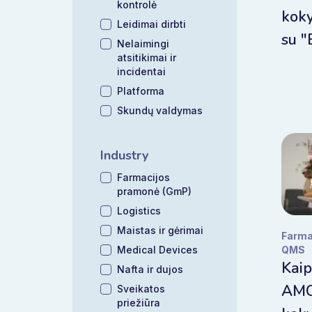
kontrolė
koky
Leidimai dirbti
su "
Nelaimingi
atsitikimai ir
incidentai
Platforma
Skundų valdymas
Industry
Farmacijos
pramonė (GmP)
Logistics
Maistas ir gėrimai
Farma
Medical Devices
QMS
Kai
Nafta ir dujos
AMCI
Sveikatos
priežiūra