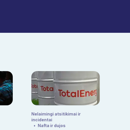
Nelaimingi atsitikimai ir
incidentai
•
Nafta ir dujos