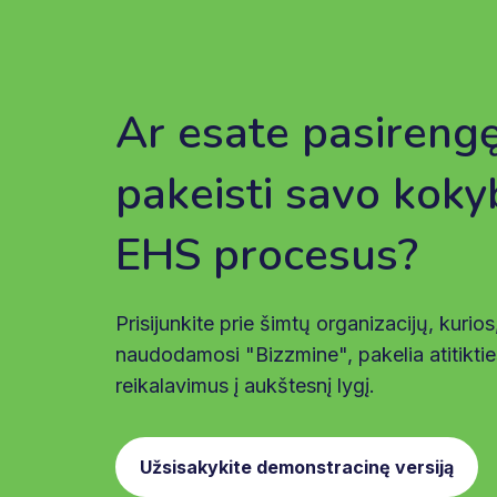
Ar esate pasireng
pakeisti savo koky
EHS procesus?
Prisijunkite prie šimtų organizacijų, kurios
naudodamosi "Bizzmine", pakelia atitiktie
reikalavimus į aukštesnį lygį.
Užsisakykite demonstracinę versiją