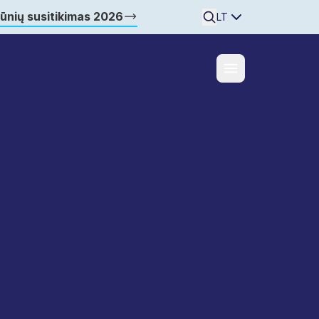
šūnių susitikimas 2026
Searchine
LT