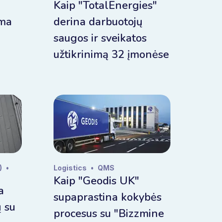
Kaip "TotalEnergies"
rma
derina darbuotojų
saugos ir sveikatos
užtikrinimą 32 įmonėse
)
•
Logistics
•
QMS
Kaip "Geodis UK"
a
supaprastina kokybės
ų su
procesus su "Bizzmine