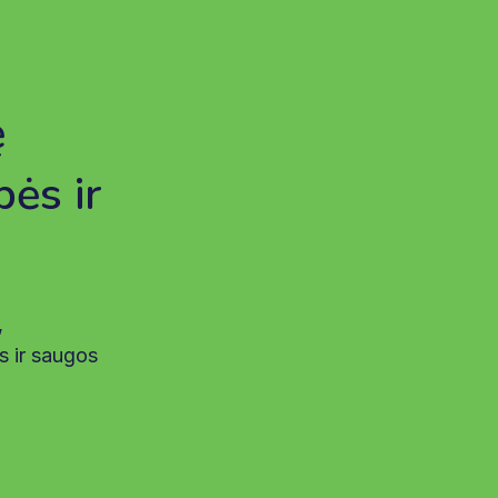
ę
bės ir
,
s ir saugos