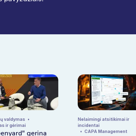
ų valdymas
•
Nelaimingi atsitikimai ir
s ir gėrimai
incidentai
enyard" gerina
•
CAPA Management