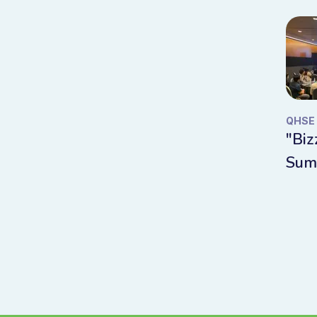
QHSE
"Bi
Sum