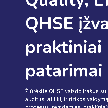
QHSE įžva
praktiniai
patarimai
Žiūrėkite QHSE vaizdo įrašus su 
auditus, atitiktį ir rizikos valdym
procesus, remdamiesi praktiniai