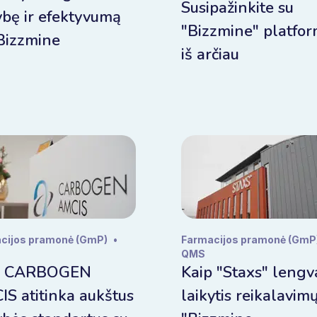
Susipažinkite su
bę ir efektyvumą
"Bizzmine" platfo
Bizzmine
iš arčiau
cijos pramonė (GmP)
•
Farmacijos pramonė (GmP
QMS
p CARBOGEN
Kaip "Staxs" lengv
S atitinka aukštus
laikytis reikalavim