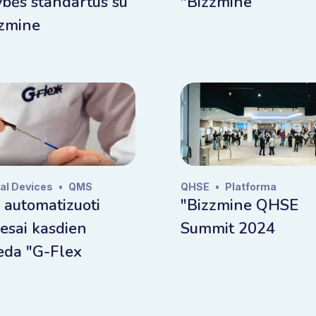
bės standartus su
"Bizzmine
zzmine
al Devices
•
QMS
QHSE
•
Platforma
 automatizuoti
"Bizzmine QHSE
esai kasdien
Summit 2024
eda "G-Flex