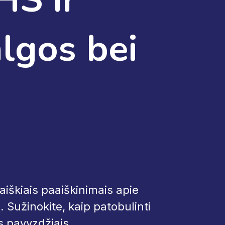
lgos bei
aiškiais paaiškinimais apie
ą. Sužinokite, kaip patobulinti
s pavyzdžiais.