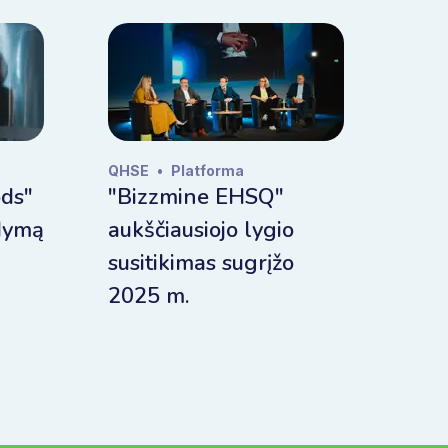
QHSE
•
Platforma
ods"
"Bizzmine EHSQ"
ldymą
aukščiausiojo lygio
susitikimas sugrįžo
2025 m.