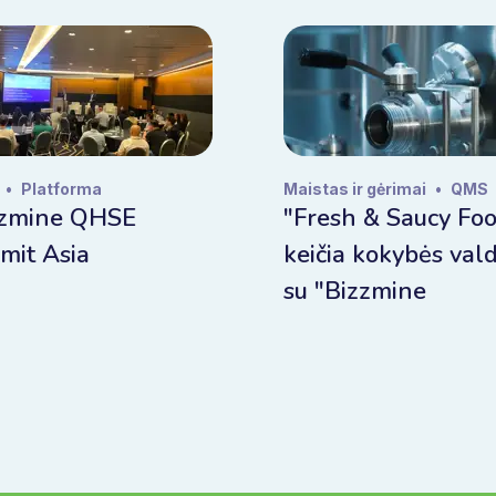
•
Platforma
Maistas ir gėrimai
•
QMS
zzmine QHSE
"Fresh & Saucy Fo
mit Asia
keičia kokybės va
su "Bizzmine