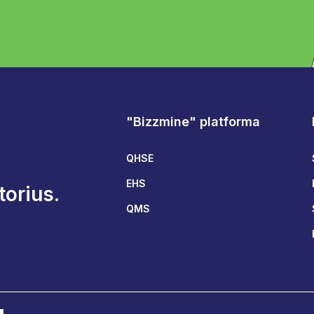
"Bizzmine" platforma
QHSE
EHS
orius.
QMS