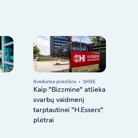
Sveikatos priežiūra
•
QHSE
Kaip "Bizzmine" atlieka
svarbų vaidmenį
tarptautinei "H.Essers"
plėtrai