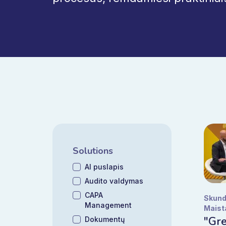
Solutions
AI puslapis
Audito valdymas
CAPA
Skund
Management
Maista
"Gre
Dokumentų