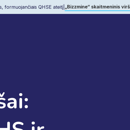
„Bizzmine“ skaitmeninis vir
s, formuojančiais QHSE ateitį
|
šai:
HS ir