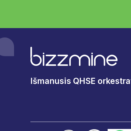
Išmanusis QHSE orkestrat