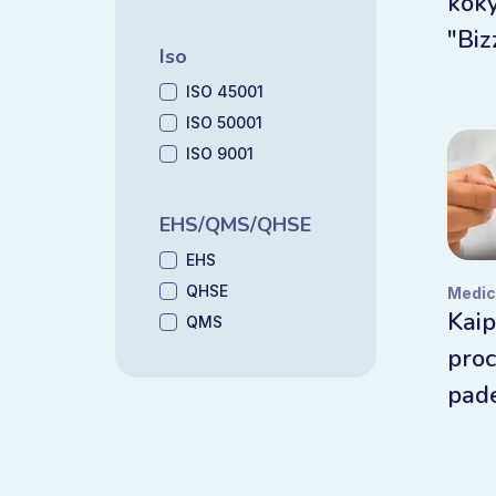
koky
"Bi
Iso
ISO 45001
ISO 50001
ISO 9001
EHS/QMS/QHSE
EHS
QHSE
Medic
Kaip
QMS
proc
pad