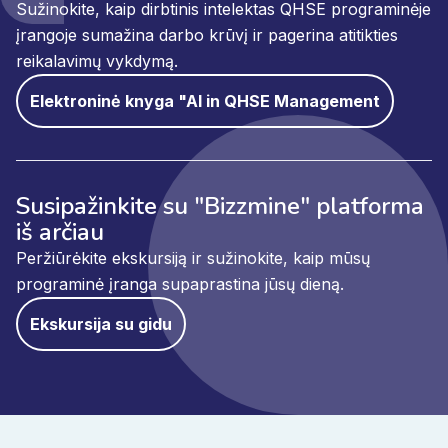
Sužinokite, kaip dirbtinis intelektas QHSE programinėje
įrangoje sumažina darbo krūvį ir pagerina atitikties
reikalavimų vykdymą.
Elektroninė knyga "AI in QHSE Management
Susipažinkite su "Bizzmine" platforma
iš arčiau
Peržiūrėkite ekskursiją ir sužinokite, kaip mūsų
programinė įranga supaprastina jūsų dieną.
Ekskursija su gidu