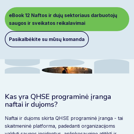
eBook 12 Naftos ir dujų sektoriaus darbuotojų
saugos ir sveikatos reikalavimai
Pasikalbėkite su mūsų komanda
Kas yra QHSE programinė įranga
naftai ir dujoms?
Naftai ir dujoms skirta QHSE programinė įranga - tai
skaitmeninė platforma, padedanti organizacijoms
valdyti saugos incidentus, aplinkosauginę atitiktį ir