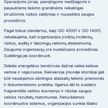
Operacijoms jūroje, pavojingoms medžiagoms ir
pasaulinėms tiekimo grandinėms reikalingas
struktūrinis rizikos valdymas ir nuoseklios saugos
procedūros.
Pagal tokius standartus, kaip ISO 45001 ir ISO 14001,
reikalaujama, kad organizacijos įrodytų incidentų,
rizikos, auditų ir taisomųjų veiksmų atsekamumą.
Dauguma organizacijų yra nustačiusios procedūras.
Sudėtinga jas koordinuoti.
Didelės energetikos bendrovės dažnai veikia keliose
vietose ir regionuose. Kiekvienoje įmonėje istoriškai gali
būti naudojamos skirtingos ataskaitų teikimo priemonės
ir dokumentavimo praktika. Ilgainiui dėl to susidaro
fragmentiški veiklos duomenys ir ribotas saugos
veiklos rezultatų matomumas. Neturėdamos
koordinuotos sistemos, organizacijos sunkiai išlaiko