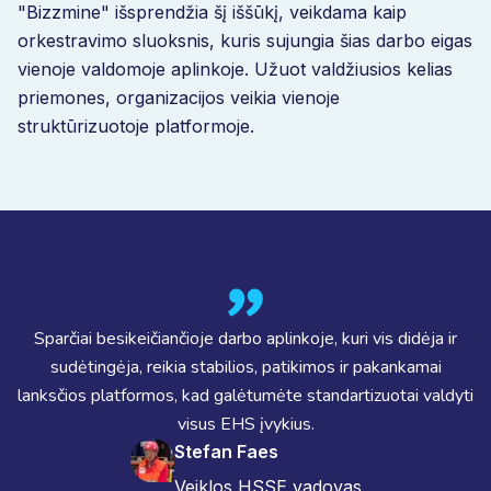
"Bizzmine" išsprendžia šį iššūkį, veikdama kaip
orkestravimo sluoksnis, kuris sujungia šias darbo eigas
vienoje valdomoje aplinkoje. Užuot valdžiusios kelias
priemones, organizacijos veikia vienoje
struktūrizuotoje platformoje.
Sparčiai besikeičiančioje darbo aplinkoje, kuri vis didėja ir
sudėtingėja, reikia stabilios, patikimos ir pakankamai
lanksčios platformos, kad galėtumėte standartizuotai valdyti
visus EHS įvykius.
Stefan Faes
Veiklos HSSE vadovas