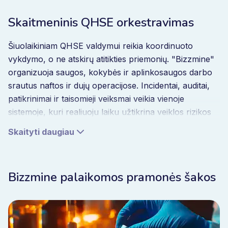
Skaitmeninis QHSE orkestravimas
Šiuolaikiniam QHSE valdymui reikia koordinuoto
vykdymo, o ne atskirų atitikties priemonių. "Bizzmine"
organizuoja saugos, kokybės ir aplinkosaugos darbo
srautus naftos ir dujų operacijose. Incidentai, auditai,
patikrinimai ir taisomieji veiksmai veikia vienoje
sistemoje, kuri realiuoju laiku užtikrina veiklos rizikos
matomumą.
Skaityti daugiau
Įvykus incidentams, automatiškai įsijungia korekcinės
darbo eigos. Pasikeitus rizikai, auditai prisitaiko. Kai
keičiasi atitikties reikalavimai, procedūros išlieka
Bizzmine palaikomos pramonės šakos
suderintos visose operacijose. Atitiktis tampa ne
administracine užduotimi prieš patikrinimus, o
kasdienio vykdymo dalimi.