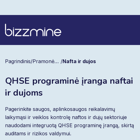
Pagrindinis
/
Pramonės šakos
/
Nafta ir dujos
QHSE programinė įranga naftai
ir dujoms
Pagerinkite saugos, aplinkosaugos reikalavimų
laikymąsi ir veiklos kontrolę naftos ir dujų sektoriuje
naudodami integruotą QHSE programinę įrangą, skirtą
auditams ir rizikos valdymui.