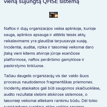
vieną sujungtą QHSE sistemą
Naftos ir dujų organizacijos veikia aplinkoje, kurioje
sauga, aplinkos apsauga ir atitiktis teisės aktų
reikalavimams yra glaudžiai tarpusavyje susiję.
Incidentai, auditai, rizika ir taisomieji veiksmai daro
įtaką vieni kitiems atviroje jūroje esančiose
platformose, naftos perdirbimo gamyklose ir
paskirstymo tinkluose.
Tačiau daugelis organizacijų vis dar valdo šiuos
procesus naudodamos fragmentiškas priemones.
Incidentų ataskaitos gali būti saugomos skaičiuoklėse,
audito rezultatai stebimi atskirose sistemose, o
taisomieji veiksmai atliekami rankiniu būdu. Dėl tokio
susiskaidymo susidaro aklos veiklos spragos.