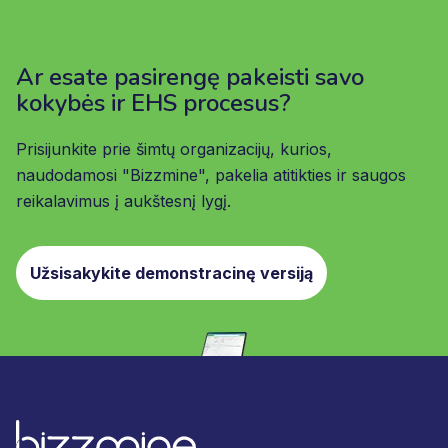
Ar esate pasirengę pakeisti savo
kokybės ir EHS procesus?
Prisijunkite prie šimtų organizacijų, kurios,
naudodamosi "Bizzmine", pakelia atitikties ir saugos
reikalavimus į aukštesnį lygį.
Užsisakykite demonstracinę versiją