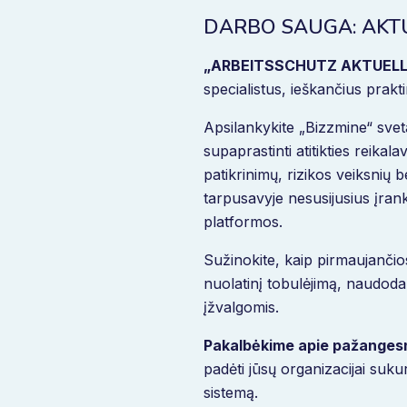
DARBO SAUGA: AKTU
„ARBEITSSCHUTZ AKTUELL
specialistus, ieškančius prak
Apsilankykite „Bizzmine“ sveta
supaprastinti atitikties reikal
patikrinimų, rizikos veiksni
tarpusavyje nesusijusius įran
platformos.
Sužinokite, kaip pirmaujančio
nuolatinį tobulėjimą, naudoda
įžvalgomis.
Pakalbėkime apie pažanges
padėti jūsų organizacijai suku
sistemą.