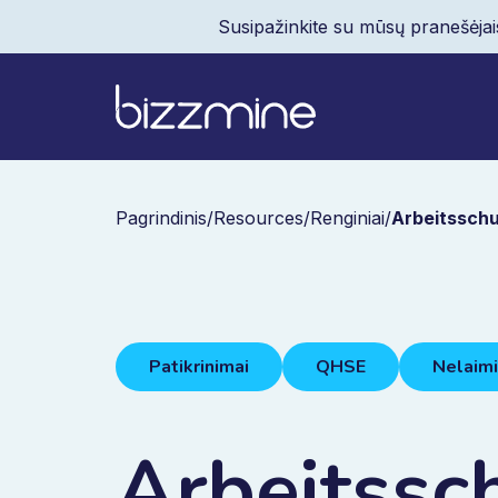
Susipažinkite su mūsų pranešėjai
Pagrindinis
/
Resources
/
Renginiai
/
Arbeitsschu
Patikrinimai
QHSE
Nelaimin
Arbeitssc