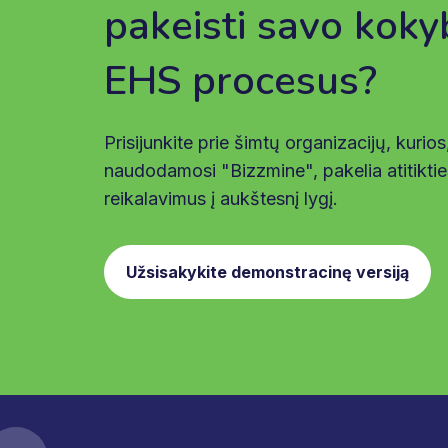
pakeisti savo koky
EHS procesus?
Prisijunkite prie šimtų organizacijų, kurios
naudodamosi "Bizzmine", pakelia atitiktie
reikalavimus į aukštesnį lygį.
Užsisakykite demonstracinę versiją