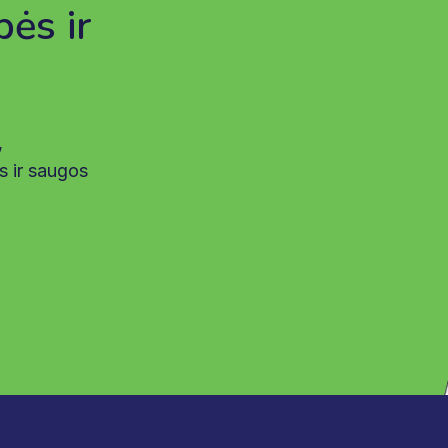
bės ir
,
s ir saugos