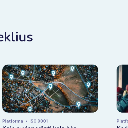
eklius
Platforma
•
ISO 9001
Plat