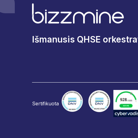
Išmanusis QHSE orkestrat
Sertifikuota