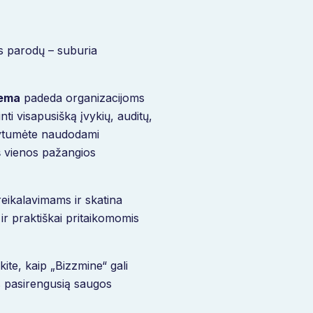
os parodų –
suburia
tema
padeda organizacijoms
nti visapusišką įvykių, auditų,
ldytumėte naudodami
iš vienos pažangios
reikalavimams ir skatina
r praktiškai pritaikomomis
ite, kaip „Bizzmine“ gali
ms pasirengusią saugos