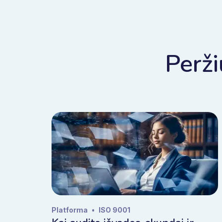
Perži
Platforma
•
ISO 9001