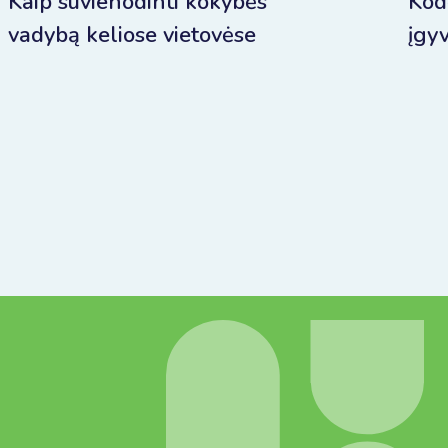
Kaip suvienodinti kokybės
Kod
vadybą keliose vietovėse
įgyv
poli