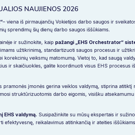
ALIOS NAUJIENOS 2026
“
– viena iš pirmaujančių Vokietijos darbo saugos ir sveikat
tinių sprendimų šių dienų darbo saugos iššūkiams.
inėje ir sužinokite, kaip
pažangi „EHS Orchestrator“ sis
avimams užtikrinimą, standartizuoti saugos procesus ir užtikri
ų bei korekcinių veiksmų matomumą. Vietoj to, kad saugą va
kius ir skaičiuokles, galite koordinuoti visus EHS procesus 
s pramonės įmonės gerina veiklos valdymą, stiprina atitiktį 
mosi struktūrizuotomis darbo eigomis, visišku atsekamumu i
nį EHS valdymą.
Susipažinkite su mūsų ekspertais ir sužinok
rti efektyvesnę, reikalavimus atitinkančią ir ateities iššūkia