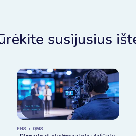
ūrėkite susijusius išt
EHS
•
QMS