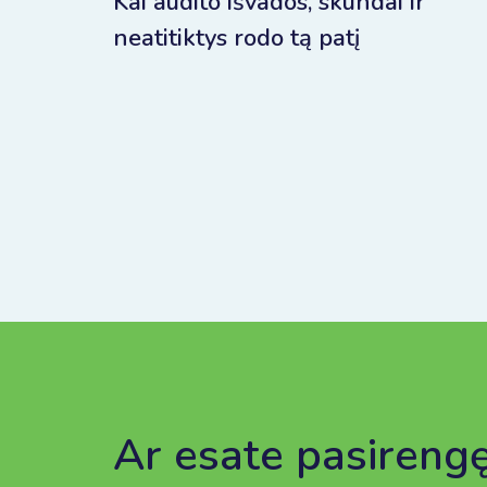
Kai audito išvados, skundai ir
neatitiktys rodo tą patį
Ar esate pasireng