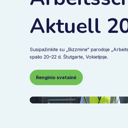
Aktuell 2
Susipažinkite su „Bizzmine“ parodoje „Arbeit
spalio 20–22 d. Štutgarte, Vokietijoje.
Renginio svetainė