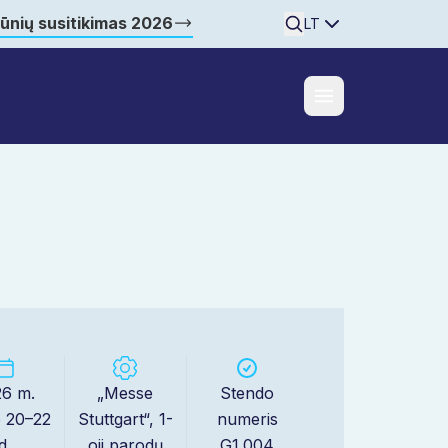
šūnių susitikimas 2026
Searchine
LT
6 m.
„Messe
Stendo
o 20–22
Stuttgart“, 1-
numeris
d.
oji parodų
G1.004