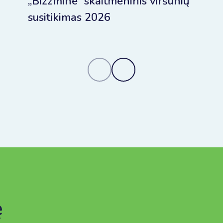
„Bizzmine“ skaitmeninis viršūnių
susitikimas 2026
ę