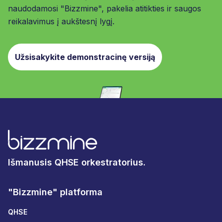
naudodamosi "Bizzmine", pakelia atitikties ir saugos
reikalavimus į aukštesnį lygį.
Užsisakykite demonstracinę versiją
Išmanusis QHSE orkestratorius.
"Bizzmine" platforma
QHSE