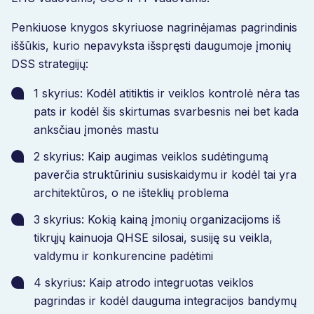
Penkiuose knygos skyriuose nagrinėjamas pagrindinis
iššūkis, kurio nepavyksta išspręsti daugumoje įmonių
DSS strategijų:
1 skyrius: Kodėl atitiktis ir veiklos kontrolė nėra tas
pats ir kodėl šis skirtumas svarbesnis nei bet kada
anksčiau įmonės mastu
2 skyrius: Kaip augimas veiklos sudėtingumą
paverčia struktūriniu susiskaidymu ir kodėl tai yra
architektūros, o ne išteklių problema
3 skyrius: Kokią kainą įmonių organizacijoms iš
tikrųjų kainuoja QHSE silosai, susiję su veikla,
valdymu ir konkurencine padėtimi
4 skyrius: Kaip atrodo integruotas veiklos
pagrindas ir kodėl dauguma integracijos bandymų