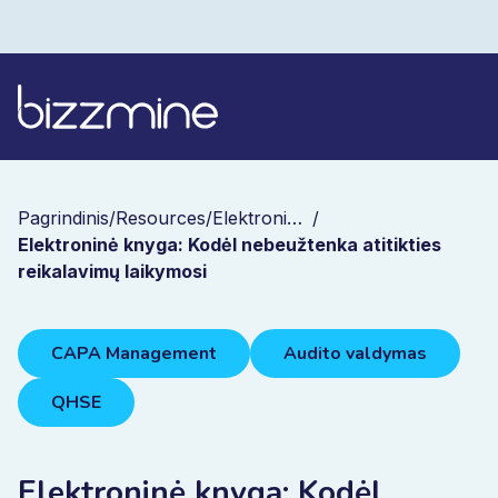
Pagrindinis
/
Resources
/
Elektroninės knygos
/
Elektroninė knyga: Kodėl nebeužtenka atitikties
reikalavimų laikymosi
CAPA Management
Audito valdymas
QHSE
Elektroninė knyga: Kodėl