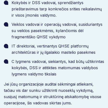
Kokybės ir DSS vadovai, sprendžiantys
prieštaravimus tarp konkrečios srities reikalavimų
ir visos įmonės valdymo.
Veiklos vadovai ir operacijų vadovai, susiduriantys
su veiklos pasekmėmis, kylančiomis dėl
fragmentiško QHSE vykdymo
IT direktoriai, vertinantys QHSE platformų
architektūras ir jų ilgalaikio mastelio pasekmes
C lygmens vadovai, siekiantys, kad būtų užtikrintas
kokybės, DSS ir atitikties matomumas valdybos
lygmens valdymo tikslais
Jei jūsų organizacijoje auditai sėkmingai atliekami,
tačiau vis dar sunku užtikrinti nuoseklų vykdymą,
susijusį matomumą ir struktūrinę atskaitomybę visose
operacijose, šis vadovas skirtas jums.