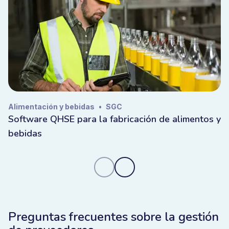
sistemas ERP y de compras. Usted define la gestión
una vez y amplía la ejecución sin perder el control.
Seguridad y control de datos en el
software de evaluación de
proveedores
Alimentación y bebidas
•
SGC
Los datos de los proveedores incluyen información
Software QHSE para la fabricación de alimentos y
comercial y de cumplimiento sensible. Bizzmine es
bebidas
propiedad de la UE, está desarrollado y alojado en la
UE, lo que garantiza que sus datos permanezcan bajo
jurisdicción europea. Usted mantiene el control total
sobre el acceso, la trazabilidad y la gobernanza, lo
que garantiza que los datos de los proveedores
permanezcan seguros, fiables y listos para auditorías.
Preguntas frecuentes sobre la gestión