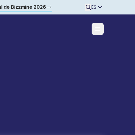
l de Bizzmine 2026
Searchine
ES