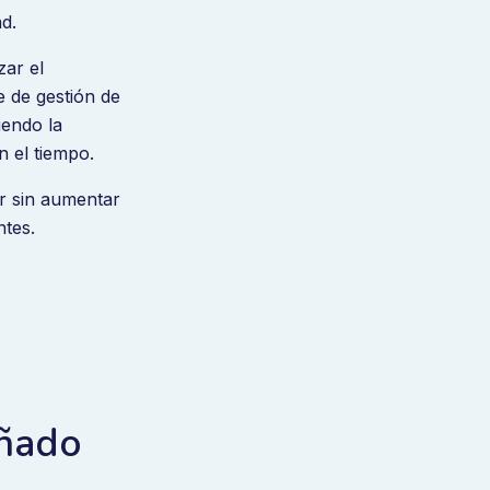
d.
zar el
e de gestión de
iendo la
n el tiempo.
ar sin aumentar
ntes.
ñado