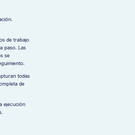
ación.
os de trabajo
a paso. Las
os se
eguimiento.
apturan todas
completa de
a ejecución
s.