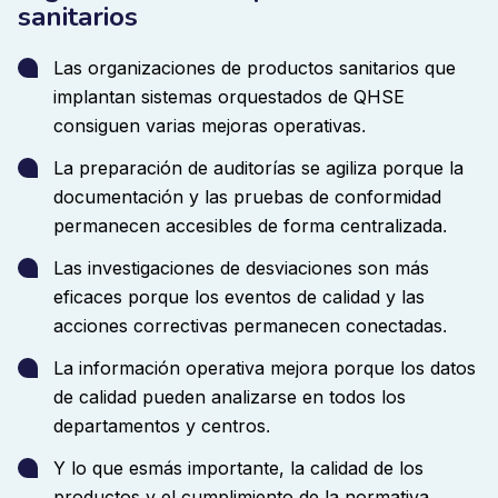
en una sola plataforma.
La organización fue capaz de
sanitarios
lograr la certificación ISO significativamente más
rápido de lo esperado, manteniendo un control total
Las organizaciones de productos sanitarios que
sobre la documentación y los procesos de calidad.
El
implantan sistemas orquestados de QHSE
resultado fue un mejor cumplimiento, una certificación
consiguen varias mejoras operativas
.
más rápida y un control operativo más fuerte a través
La preparación de auditorías se agiliza porque la
de los flujos de trabajo de calidad
.
documentación y las pruebas de conformidad
permanecen accesibles de forma centralizada
.
Las investigaciones de desviaciones son más
eficaces porque los eventos de calidad y las
acciones correctivas permanecen conectadas
.
La información operativa mejora porque los datos
de calidad pueden analizarse en todos los
departamentos y centros
.
Y lo que es
más importante, la calidad de los
productos y el cumplimiento de la normativa