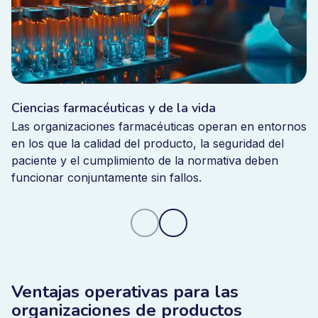
alineados en todos los departamentos.
El cumplimiento
se integra en la ejecución diaria en lugar de ser un
proceso administrativo reactivo
.
Ejemplo. Certificación rápida y conformidad en
Ciencias farmacéuticas y de la vida
Tiki
Las organizaciones farmacéuticas operan en entornos
Safety
en los que la calidad del producto, la seguridad del
Tiki Safety implementó Bizzmine para apoyar su viaje
paciente y el cumplimiento de la normativa deben
hacia la certificación ISO para dispositivos
funcionar conjuntamente sin fallos.
médicos.
Antes de implementar la
plataforma
, la
organización necesitaba un sistema estructurado para
gestionar el control de documentos y los flujos de
trabajo de aprobación necesarios para el
cumplimiento.
Mediante la introducción de Bizzmine, la
empresa centralizó la gestión de documentos, los
Ventajas operativas para las
procesos CAPA y los flujos de trabajo de calibración
organizaciones de productos