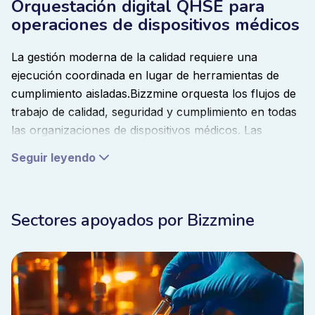
Orquestación digital QHSE para
operaciones de dispositivos médicos
La gestión moderna de la calidad requiere una
ejecución coordinada en lugar de herramientas de
cumplimiento aisladas.
Bizzmine orquesta los flujos de
trabajo de calidad, seguridad y cumplimiento en todas
las organizaciones de dispositivos médicos. Las
desviaciones, auditorías, inspecciones y acciones
Seguir leyendo
correctivas funcionan dentro de un sistema que
proporciona visibilidad en tiempo real del rendimiento
operativo
.
Sectores apoyados por Bizzmine
Cuando se producen
desviaciones
, los flujos de
trabajo correctivos se activan automáticamente.
Cuando los riesgos cambian, los programas de
auditoría se adaptan. Cuando los requisitos normativos
evolucionan, los procedimientos permanecen