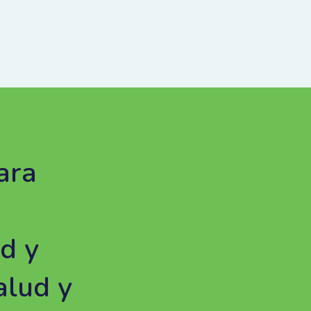
ara
d y
alud y