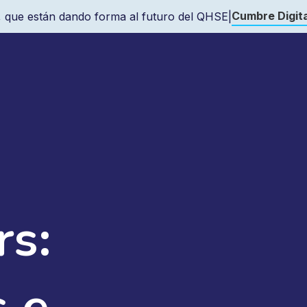
Cumbre Digita
 que están dando forma al futuro del QHSE
|
s:
s e