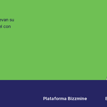
evan su
el con
Plataforma Bizzmine