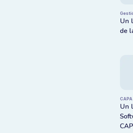
Gesti
Un l
de l
CAPA
Un l
Soft
CA