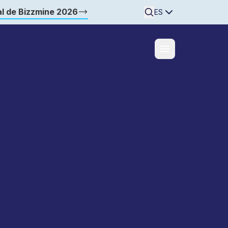
l de Bizzmine 2026
Searchine
ES