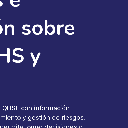
ón sobre
EHS y
e QHSE con información
miento y gestión de riesgos.
 permita tomar decisiones y