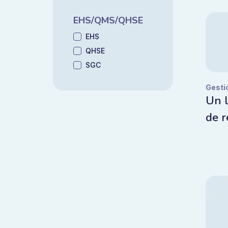
EHS/QMS/QHSE
EHS
QHSE
SGC
Gesti
Un l
de r