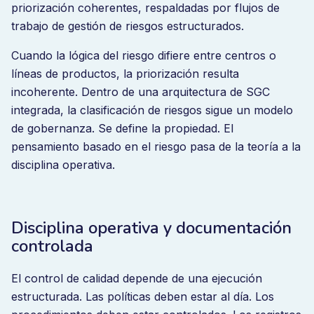
los riesgos y garantizar la mejora continua en toda la
priorización coherentes, respaldadas por flujos de
organización.
trabajo de gestión de riesgos estructurados.
Bizzmine estructura la gobernanza del SGC dentro de
Cuando la lógica del riesgo difiere entre centros o
una columna vertebral operativa. No como una
líneas de productos, la priorización resulta
colección de herramientas de calidad, sino como una
incoherente. Dentro de una arquitectura de SGC
arquitectura coherente en la que la visibilidad del
integrada, la clasificación de riesgos sigue un modelo
riesgo, el control operativo, las medidas correctoras y
de gobernanza. Se define la propiedad. El
la supervisión ejecutiva funcionan como un único
pensamiento basado en el riesgo pasa de la teoría a la
sistema.
disciplina operativa.
Por qué la complejidad de la calidad
Disciplina operativa y documentación
supera al control
controlada
A medida que las organizaciones crecen, aumenta la
El control de calidad depende de una ejecución
variabilidad.
estructurada. Las políticas deben estar al día. Los