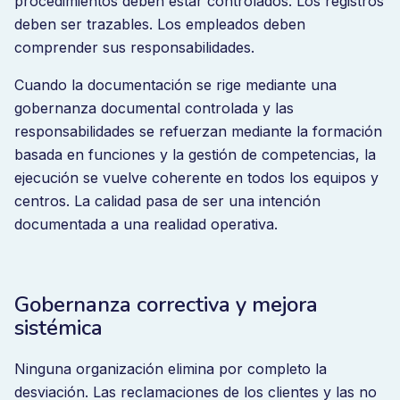
procedimientos deben estar controlados. Los registros
Más productos.
deben ser trazables. Los empleados deben
Más proveedores.
comprender sus responsabilidades.
Más requisitos normativos.
Cuando la documentación se rige mediante una
gobernanza documental controlada y las
Más mercados.
responsabilidades se refuerzan mediante la formación
Más expectativas de los clientes.
basada en funciones y la gestión de competencias, la
ejecución se vuelve coherente en todos los equipos y
En respuesta, muchas organizaciones añaden
centros. La calidad pasa de ser una intención
herramientas. Un repositorio de documentos. Un
documentada a una realidad operativa.
rastreador de quejas. Una lista CAPA. Un planificador
de auditorías. Lo que rara vez añaden es arquitectura.
Con el tiempo, el rendimiento de los proveedores se
Gobernanza correctiva y mejora
revisa de forma aislada. Las no conformidades se
sistémica
repiten. La revisión de la gestión se convierte en un
ritual de información en lugar de un foro de decisión.
Ninguna organización elimina por completo la
El riesgo de calidad se fragmenta entre
desviación. Las reclamaciones de los clientes y las no