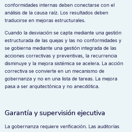
departamentos. La mayoría de los fallos de calidad no
conformidades internas deben conectarse con el
se originan en la producción. Se originan en una
análisis de la causa raíz. Los resultados deben
gobernanza desconectada.
traducirse en mejoras estructurales.
Cuando la desviación se capta mediante una gestión
estructurada de las quejas y las no conformidades y
Repensar el SGC como arquitectura
se gobierna mediante una gestión integrada de las
de gobernanza
acciones correctivas y preventivas, la recurrencia
disminuye y la mejora sistémica se acelera. La acción
El software del SGC no debe limitarse a registrar las
correctiva se convierte en un mecanismo de
desviaciones, sino que debe estructurar la rendición
gobernanza y no en una lista de tareas. La mejora
de cuentas. Debe estructurar la rendición de cuentas.
pasa a ser arquitectónica y no anecdótica.
Un sistema de gestión de la calidad eficaz funciona
reforzando las disciplinas de gobernanza. Conciencia
del riesgo. Ejecución controlada. Acciones correctivas
estructuradas. Supervisión de la dirección.
Garantía y supervisión ejecutiva
Cuando funcionan de forma independiente, las
La gobernanza requiere verificación. Las auditorías
organizaciones se preparan para las auditorías.