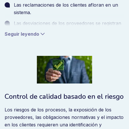
Las reclamaciones de los clientes afloran en un
sistema.
Las desviaciones de los proveedores se registran
en otro.
Seguir leyendo
Los resultados de las auditorías se gestionan por
separado.
Las medidas correctoras se archivan en hojas de
cálculo.
La certificación puede existir. La gobernanza de la
calidad estructural a menudo no.
Control de calidad basado en el riesgo
Un Sistema de Gestión de la Calidad nunca se concibió
para funcionar como un archivo de documentos. Se
Los riesgos de los procesos, la exposición de los
concibió como una disciplina de gestión. Un enfoque
proveedores, las obligaciones normativas y el impacto
estructurado para controlar los procesos, gestionar
en los clientes requieren una identificación y