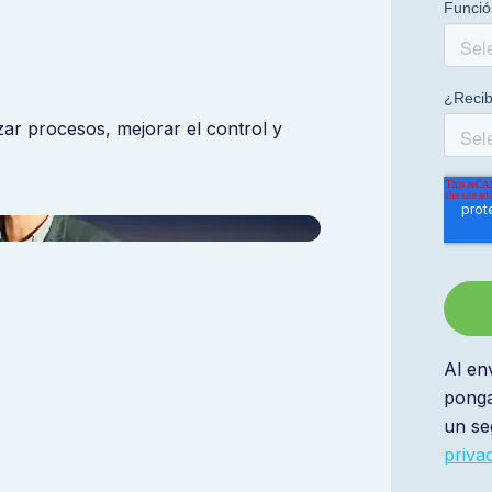
ar procesos, mejorar el control y
Al en
ponga
un se
priva