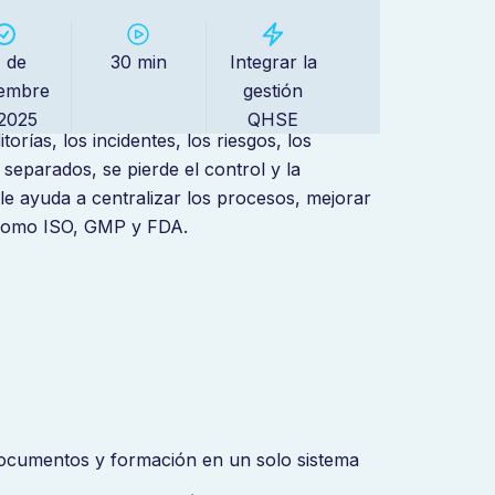
ante
1 de
30 min
Integrar la
embre
gestión
esos, crean silos de datos y limitan su
2025
QHSE
rías, los incidentes, los riesgos, los
separados, se pierde el control y la
 le ayuda a centralizar los procesos, mejorar
 como ISO, GMP y FDA.
 documentos y formación en un solo sistema