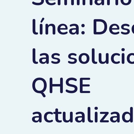
línea: De
las soluci
QHSE
actualiza