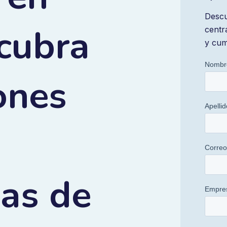
Descu
scubra
centr
y cum
ones
das de