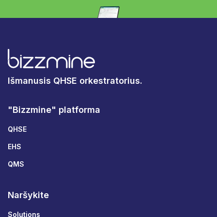
Išmanusis QHSE orkestratorius.
"Bizzmine" platforma
QHSE
EHS
QMS
Naršykite
Solutions