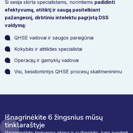
Ši sesija skirta specialistams, norintiems
padidinti
efektyvumą, atitiktį ir saugą pasitelkiant
pažangesnį, dirbtiniu intelektu pagrįstą DSS
valdymą
:
QHSE vadovai ir saugos pareigūnai
Kokybės ir atitikties specialistai
Operacijų ir gamyklų vadovai
Visi, besidomintys QHSE procesų skaitmeninimu
Išnagrinėkite 6 žingsnius mūsų
tinklaraštyje
Išnagrinėkite kiekvieną etapą ir sužinokite, kaip įvertinti