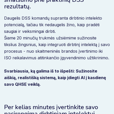
rezultatų.
Daugelis DSS komandų supranta dirbtinio intelekto
potencialą, tačiau tik nedaugelis žino, kaip pradėti
saugiai ir veiksmingai dirbti.
Šiame 20 minučių trukmės užsiėmime sužinosite
tikslius žingsnius, kaip integruoti dirbtinį intelektą į savo
procesus - nuo skaitmeninės brandos įvertinimo iki
ISO reikalavimus atitinkančio įgyvendinimo užtikrinimo.
Svarbiausia, ką galima iš to išpešti: Sužinosite
aiškią, realistišką sistemą, kaip įdiegti AI į kasdienę
savo QHSE veiklą.
Per kelias minutes įvertinkite savo
pasirengimą dirbtiniam intelektui