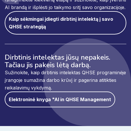
AI brandą ir išplėsti jo taikymo sritį savo organizacijoje.
Kaip sėkmingai įdiegti dirbtinį intelektą į savo
QHSE strategiją
Dirbtinis intelektas jūsų nepakeis.
Tačiau jis pakeis lėtą darbą.
Sužinokite, kaip dirbtinis intelektas QHSE programinėje
įrangoje sumažina darbo krūvį ir pagerina atitikties
reikalavimų vykdymą.
Elektroninė knyga "AI in QHSE Management