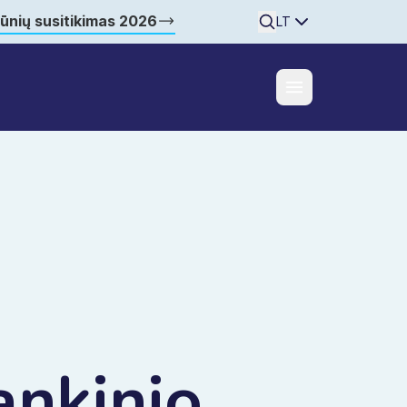
šūnių susitikimas 2026
Searchine
LT
ankinio