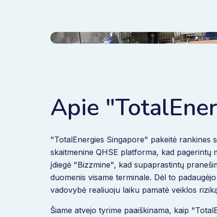
Apie "TotalEne
"TotalEnergies Singapore" pakeitė rankines 
skaitmenine QHSE platforma, kad pagerintų m
įdiegė "Bizzmine", kad supaprastintų pranešim
duomenis visame terminale. Dėl to padaugėjo s
vadovybė realiuoju laiku pamatė veiklos riziką
Šiame atvejo tyrime paaiškinama, kaip "Tota