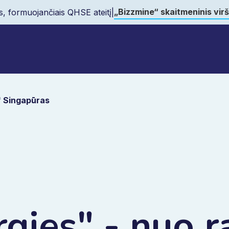
„Bizzmine“ skaitmeninis vir
s, formuojančiais QHSE ateitį
|
" Singapūras
gies" - nuo r