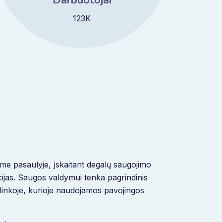
Darbuotojai
123K
ame pasaulyje, įskaitant degalų saugojimo
acijas. Saugos valdymui tenka pagrindinis
plinkoje, kurioje naudojamos pavojingos