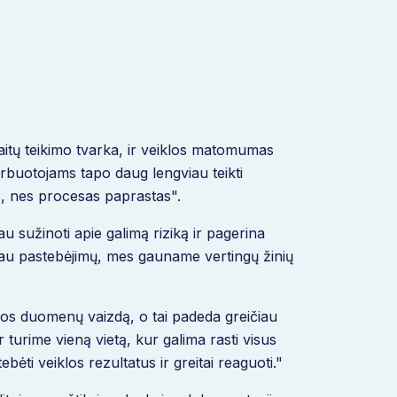
aitų teikimo tvarka, ir veiklos matomumas
arbuotojams tapo daug lengviau teikti
, nes procesas paprastas".
au sužinoti apie galimą riziką ir pagerina
giau pastebėjimų, mes gauname vertingų žinių
os duomenų vaizdą, o tai padeda greičiau
r turime vieną vietą, kur galima rasti visus
 veiklos rezultatus ir greitai reaguoti."