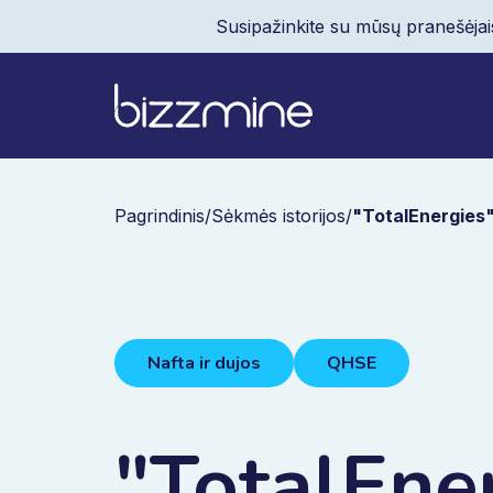
Susipažinkite su mūsų pranešėjai
Pagrindinis
/
Sėkmės istorijos
/
"TotalEnergies
Nafta ir dujos
QHSE
"TotalEner