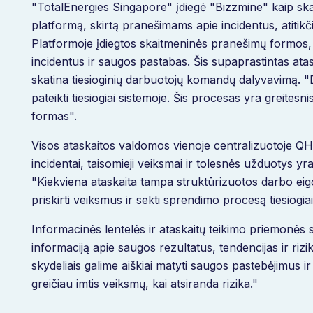
"TotalEnergies Singapore" įdiegė "Bizzmine" kaip s
platformą, skirtą pranešimams apie incidentus, atitikč
Platformoje įdiegtos skaitmeninės pranešimų formos, l
incidentus ir saugos pastabas. Šis supaprastintas atas
skatina tiesioginių darbuotojų komandų dalyvavimą. "
pateikti tiesiogiai sistemoje. Šis procesas yra greitesn
formas".
Visos ataskaitos valdomos vienoje centralizuotoje Q
incidentai, taisomieji veiksmai ir tolesnės užduotys y
"Kiekviena ataskaita tampa struktūrizuotos darbo eigos
priskirti veiksmus ir sekti sprendimo procesą tiesiogia
Informacinės lentelės ir ataskaitų teikimo priemonės 
informaciją apie saugos rezultatus, tendencijas ir riz
skydeliais galime aiškiai matyti saugos pastebėjimus ir
greičiau imtis veiksmų, kai atsiranda rizika."