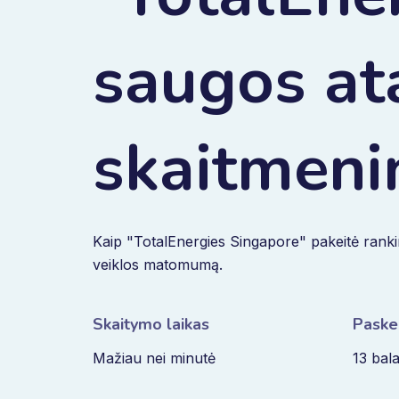
saugos ata
skaitmeni
Kaip "TotalEnergies Singapore" pakeitė rankin
veiklos matomumą.
Skaitymo laikas
Paske
Mažiau nei minutė
13 bal