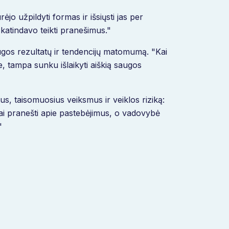
o užpildyti formas ir išsiųsti jas per
skatindavo teikti pranešimus."
augos rezultatų ir tendencijų matomumą. "Kai
, tampa sunku išlaikyti aiškią saugos
us, taisomuosius veiksmus ir veiklos riziką:
ai pranešti apie pastebėjimus, o vadovybė
"