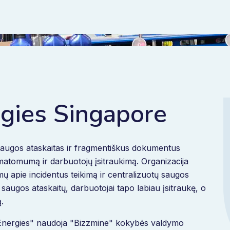
rgies Singapore
saugos ataskaitas ir fragmentiškus dokumentus
atomumą ir darbuotojų įsitraukimą. Organizacija
ų apie incidentus teikimą ir centralizuotų saugos
augos ataskaitų, darbuotojai tapo labiau įsitraukę, o
.
lEnergies" naudoja "Bizzmine" kokybės valdymo