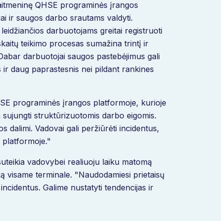
kaitmeninę QHSE programinės įrangos
iai ir saugos darbo srautams valdyti.
eidžiančios darbuotojams greitai registruoti
kaitų teikimo procesas sumažina trintį ir
Dabar darbuotojai saugos pastebėjimus gali
is ir daug paprastesnis nei pildant rankines
HSE programinės įrangos platformoje, kurioje
ra sujungti struktūrizuotomis darbo eigomis.
 dalimi. Vadovai gali peržiūrėti incidentus,
i platformoje."
suteikia vadovybei realiuoju laiku matomą
iką visame terminale. "Naudodamiesi prietaisų
 incidentus. Galime nustatyti tendencijas ir