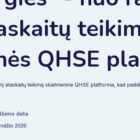
skaitų teikim
nės QHSE pl
į ataskaitų teikimą skaitmenine QHSE platforma, kad padidin
lbimo data
andžio 2026