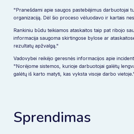
"Pranešdami apie saugos pastebėjimus darbuotojai turėj
organizaciją. Dėl šio proceso vėluodavo ir kartais ne
Rankiniu būdu teikiamos ataskaitos taip pat ribojo s
informacija saugoma skirtingose bylose ar ataskaitose
rezultatų apžvalgą."
Vadovybei reikėjo geresnės informacijos apie incident
"Norėjome sistemos, kurioje darbuotojai galėtų lengv
galėtų iš karto matyti, kas vyksta visoje darbo vietoje.
Sprendimas