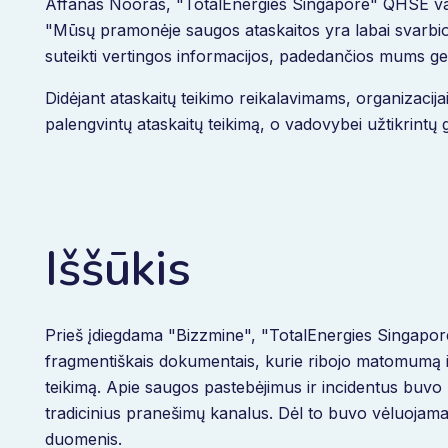
Affanas Nooras, "TotalEnergies Singapore" QHSE v
"Mūsų pramonėje saugos ataskaitos yra labai svarbios
suteikti vertingos informacijos, padedančios mums ger
Didėjant ataskaitų teikimo reikalavimams, organizacija
palengvintų ataskaitų teikimą, o vadovybei užtikrintų 
Iššūkis
Prieš įdiegdama "Bizzmine", "TotalEnergies Singapore
fragmentiškais dokumentais, kurie ribojo matomumą ir
teikimą. Apie saugos pastebėjimus ir incidentus buv
tradicinius pranešimų kanalus. Dėl to buvo vėluojama 
duomenis.