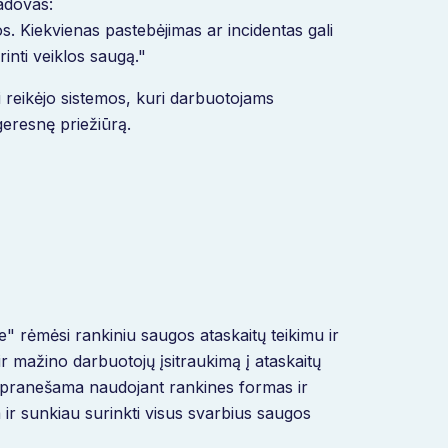
adovas:
. Kiekvienas pastebėjimas ar incidentas gali
inti veiklos saugą."
i reikėjo sistemos, kuri darbuotojams
geresnę priežiūrą.
" rėmėsi rankiniu saugos ataskaitų teikimu ir
 mažino darbuotojų įsitraukimą į ataskaitų
o pranešama naudojant rankines formas ir
ir sunkiau surinkti visus svarbius saugos