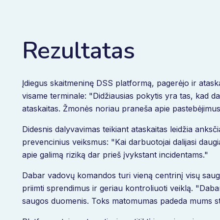
Rezultatas
Įdiegus skaitmeninę DSS platformą, pagerėjo ir atask
visame terminale: "Didžiausias pokytis yra tas, kad d
ataskaitas. Žmonės noriau praneša apie pastebėjimus
Didesnis dalyvavimas teikiant ataskaitas leidžia anksči
prevencinius veiksmus: "Kai darbuotojai dalijasi dau
apie galimą riziką dar prieš įvykstant incidentams."
Dabar vadovų komandos turi vieną centrinį visų saug
priimti sprendimus ir geriau kontroliuoti veiklą. "Daba
saugos duomenis. Toks matomumas padeda mums stebėti