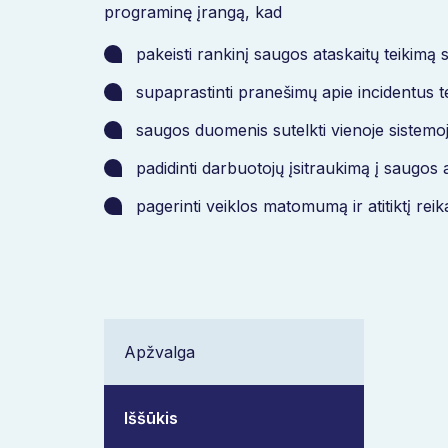
programinę įrangą, kad
pakeisti rankinį saugos ataskaitų teikim
supaprastinti pranešimų apie incidentus t
saugos duomenis sutelkti vienoje sistemoj
padidinti darbuotojų įsitraukimą į saugos 
pagerinti veiklos matomumą ir atitiktį re
Apžvalga
Iššūkis