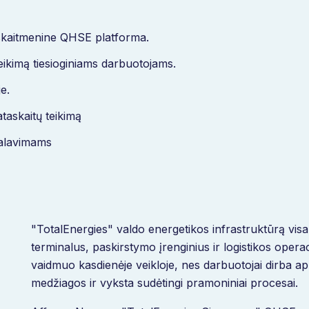
ą skaitmenine QHSE platforma.
eikimą tiesioginiams darbuotojams.
e.
ataskaitų teikimą
ikalavimams
"TotalEnergies" valdo energetikos infrastruktūrą vis
terminalus, paskirstymo įrenginius ir logistikos oper
vaidmuo kasdienėje veikloje, nes darbuotojai dirba a
medžiagos ir vyksta sudėtingi pramoniniai procesai.