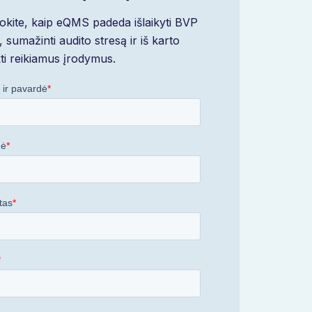
okite, kaip eQMS padeda išlaikyti BVP
tį, sumažinti audito stresą ir iš karto
kti reikiamus įrodymus.