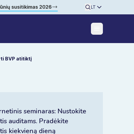
šūnių susitikimas 2026
Searchine
LT
i BVP atitiktį
rnetinis seminaras: Nustokite
tis auditams. Pradėkite
tis kiekvieną dieną