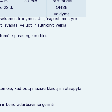
4 m.
30 min.
Pertvarkyti
io 22 d.
QHSE
 procesų, dokumentų ir mokymų kontrolės.
valdymą
 atsekamus įrodymus. Jei jūsų sistemos yra
 išvadas, vėluoti ir sutrikdyti veiklą.
umėte pasirengę auditui.
temoje, kad būtų mažiau klaidų ir sutaupyta
 ir bendradarbiavimui gerinti