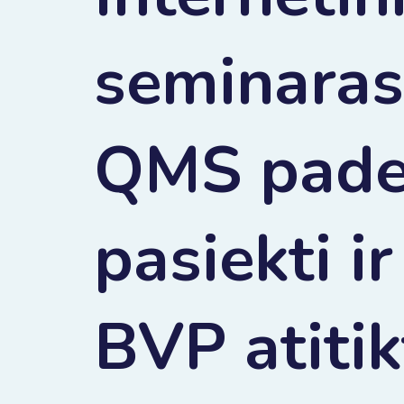
seminaras
QMS pad
pasiekti ir
BVP atitik