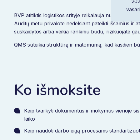
202
vasar
BVP atitiktis logistikos srityje reikalauja nuolatinės
Auditų metu privalote nedelsiant pateikti išsamius ir
suskaidytos arba veikia rankiniu būdu, rizikuojate gauti
QMS suteikia struktūrą ir matomumą, kad kasdien būt
Ko išmoksite
Kaip tvarkyti dokumentus ir mokymus vienoje sis
laiko
Kaip naudoti darbo eigą procesams standartizuoti