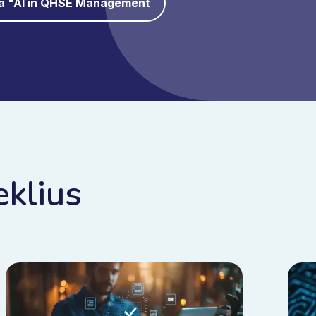
ga "AI in QHSE Management
eklius