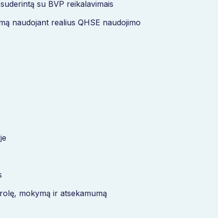
 suderintą su BVP reikalavimais
ldymą naudojant realius QHSE naudojimo
je
s
trolę, mokymą ir atsekamumą