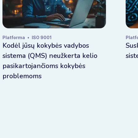
Platforma
•
ISO 9001
Plat
Kodėl jūsų kokybės vadybos
Sus
sistema (QMS) neužkerta kelio
sis
pasikartojančioms kokybės
problemoms