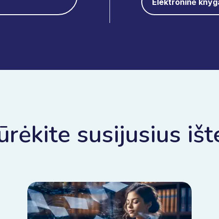
Elektroninė kny
ūrėkite susijusius išt