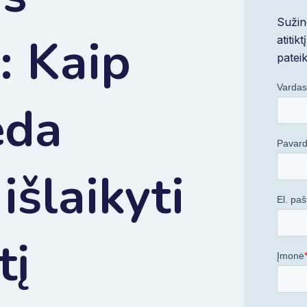
Sužin
: Kaip
atitik
patei
eda
 išlaikyti
tį