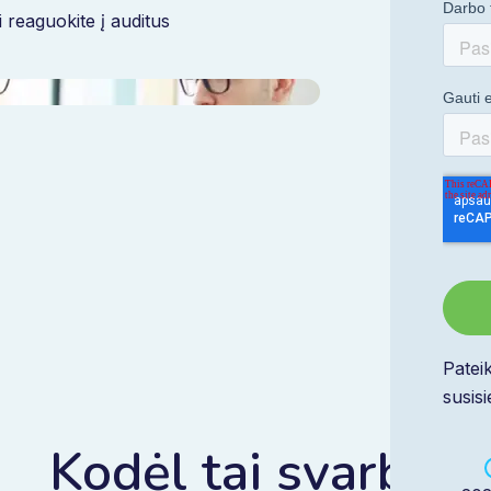
i reaguokite į auditus
Patei
susis
Kodėl tai svarbu