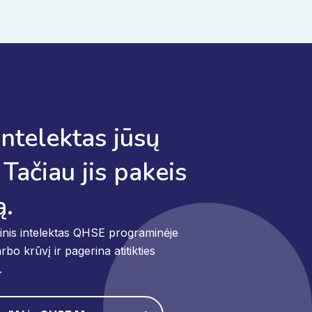
intelektas jūsų
Tačiau jis pakeis
ą.
tinis intelektas QHSE programinėje
bo krūvį ir pagerina atitikties
.