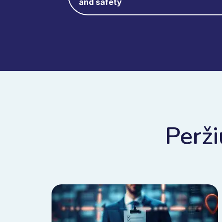
and safety
Perži