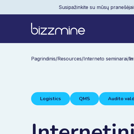
Susipažinkite su mūsų pranešėjai
Pagrindinis
/
Resources
/
Interneto seminarai
/
In
Logistics
QMS
Audito val
Internetin