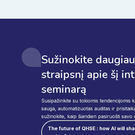
Sužinokite daugiau
straipsnį apie šį in
seminarą
Susipažinkite su tokiomis tendencijomis
sauga, automatizuotas auditas ir prisitai
sužinokite, kaip šiandien pasiruošti savo o
The future of QHSE : how AI will sh