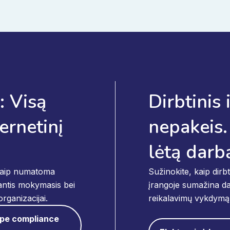
: Visą
Dirbtinis 
ternetinį
nepakeis. 
lėtą darb
 kaip numatoma
Sužinokite, kaip dirb
kantis mokymasis bei
įrangoje sumažina dar
rganizacijai.
reikalavimų vykdymą
ape compliance