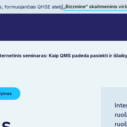
„Bizzmine“ skaitmeninis vir
s, formuojančiais QHSE ateitį
|
ternetinis seminaras: Kaip QMS padeda pasiekti ir išlaikyt
dymas
Inte
ruoš
is
ruoš